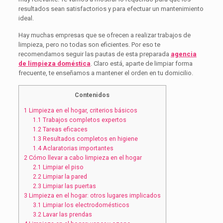
resultados sean satisfactorios y para efectuar un mantenimiento
ideal.
Hay muchas empresas que se ofrecen a realizar trabajos de
limpieza, pero no todas son eficientes. Por eso te
recomendamos seguir las pautas de esta preparada
agencia
de limpieza doméstica
. Claro está, aparte de limpiar forma
frecuente, te enseñamos a mantener el orden en tu domicilio.
Contenidos
1
Limpieza en el hogar, criterios básicos
1.1
Trabajos completos expertos
1.2
Tareas eficaces
1.3
Resultados completos en higiene
1.4
Aclaratorias importantes
2
Cómo llevar a cabo limpieza en el hogar
2.1
Limpiar el piso
2.2
Limpiar la pared
2.3
Limpiar las puertas
3
Limpieza en el hogar: otros lugares implicados
3.1
Limpiar los electrodomésticos
3.2
Lavar las prendas