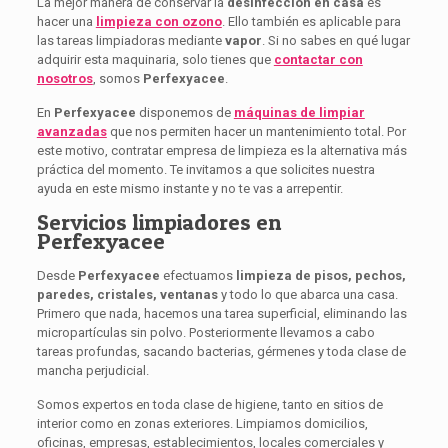
La mejor manera de conservar la
desinfección en casa
es
hacer una
limpieza con ozono
. Ello también es aplicable para
las tareas limpiadoras mediante
vapor
. Si no sabes en qué lugar
adquirir esta maquinaria, solo tienes que
contactar con
nosotros
, somos
Perfexyacee
.
En
Perfexyacee
disponemos de
máquinas de limpiar
avanzadas
que nos permiten hacer un mantenimiento total. Por
este motivo, contratar empresa de limpieza es la alternativa más
práctica del momento. Te invitamos a que solicites nuestra
ayuda en este mismo instante y no te vas a arrepentir.
Servicios limpiadores en
Perfexyacee
Desde
Perfexyacee
efectuamos
limpieza de pisos, pechos,
paredes, cristales, ventanas
y todo lo que abarca una casa.
Primero que nada, hacemos una tarea superficial, eliminando las
micropartículas sin polvo. Posteriormente llevamos a cabo
tareas profundas, sacando bacterias, gérmenes y toda clase de
mancha perjudicial.
Somos expertos en toda clase de higiene, tanto en sitios de
interior como en zonas exteriores. Limpiamos domicilios,
oficinas, empresas, establecimientos, locales comerciales y