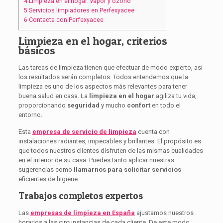
4
Limpieza en el hogar: vapor y ozono
5
Servicios limpiadores en Perfexyacee
6
Contacta con Perfexyacee
Limpieza en el hogar, criterios
básicos
Las tareas de limpieza tienen que efectuar de modo experto, así
los resultados serán completos. Todos entendemos que la
limpieza es uno de los aspectos más relevantes para tener
buena salud en casa. La
limpieza en el hogar
agiliza tu vida,
proporcionando
seguridad
y mucho
confort
en todo el
entorno.
Esta
empresa de servicio de limpieza
cuenta con
instalaciones radiantes, impecables y brillantes. El propósito es
que todos nuestros clientes disfruten de las mismas cualidades
en el interior de su casa. Puedes tanto aplicar nuestras
sugerencias como
llamarnos para solicitar servicios
eficientes de higiene.
Trabajos completos expertos
Las
empresas de limpieza en España
ajustamos nuestros
horarios a las circunstancias de cada cliente. De este modo,