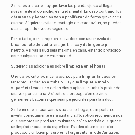
Sin sales a la calle, hay que lavar las prendas justo al llegar
nuevamente al domicilio, es fundamental. En caso contrario, los
gérmenes y bacterias van a
proliferar
de forma grave en tu
cuerpo. Si quieres evitar el contagio del coronavirus, no puedes
usar la ropa dos veces seguidas.
Por lo tanto, pon la ropa en la lavadora con una mezcla de
bicarbonato de sodio
, vinagre blanco y
detergente ph
neutro
. Así vas salud será máxima en casa, estando protegido
ante cualquier tipo de enfermedad.
Sugerencias adicionales sobre
limpieza en el hogar
Uno de los criterios más relevantes para
limpiar la casa
es
tener regularidad en el trabajo. Hay que
limpiar a modo
superficial
cada uno de los días y aplicar un trabajo profundo
una vez por semana. Así evitas la propagación de virus,
gérmenes y bacterias que sean perjudiciales para la salud.
Sin tener que limpiar varios sitios en el hogar, es importante
invertir correctamente en la sustancia. Nosotros recomendamos
que compres un producto multiusos, así no tendrás que quede
un limpiador para cada superficie. Puedes obtener el mejor
producto a un buen
precio en el siguiente link de Amazon
.