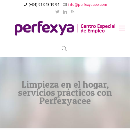
(+34) 91 048 19 94
info@perfexyacee.com
Limpieza en el hogar,
servicios prácticos con
Perfexyacee