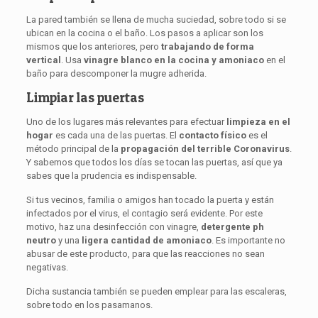
La pared también se llena de mucha suciedad, sobre todo si se
ubican en la cocina o el baño. Los pasos a aplicar son los
mismos que los anteriores, pero
trabajando de forma
vertical
. Usa
vinagre blanco en la cocina
y amoniaco
en el
baño para descomponer la mugre adherida.
Limpiar las puertas
Uno de los lugares más relevantes para efectuar
limpieza en el
hogar
es cada una de las puertas. El
contacto físico
es el
método principal de la
propagación
del terrible Coronavirus
.
Y sabemos que todos los días se tocan las puertas, así que ya
sabes que la prudencia es indispensable.
Si tus vecinos, familia o amigos han tocado la puerta y están
infectados por el virus, el contagio será evidente. Por este
motivo, haz una desinfección con vinagre,
detergente ph
neutro
y una
ligera cantidad de amoniaco
. Es importante no
abusar de este producto, para que las reacciones no sean
negativas.
Dicha sustancia también se pueden emplear para las escaleras,
sobre todo en los pasamanos.