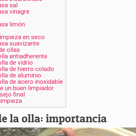
usa sal
usa vinagre
usa limón
limpieza en seco
usa suavizante
de ollas
olla antiadherente
lla de vidrio
lla de hierro colado
lla de aluminio
lla de acero inoxidable
e un buen limpiador
sejo final
limpieza
e la olla: importancia