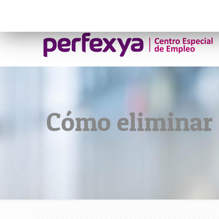
¡Contacta ahora!
(+34) 91 048 19 9
Cómo eliminar g