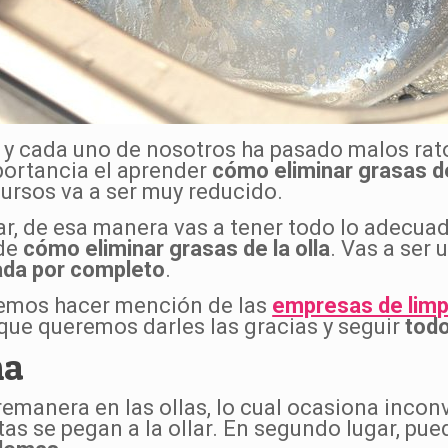
s y cada uno de nosotros ha pasado malos r
portancia el aprender
cómo eliminar grasas de
cursos va a ser muy reducido.
, de esa manera vas a tener todo lo adecuado
 de
cómo eliminar grasas de la olla
. Vas a ser 
ada por completo
.
remos hacer mención de las
empresas de limp
que queremos darles las gracias y seguir
tod
ma
remanera en las ollas, lo cual ocasiona inco
estas se pegan a la ollar. En segundo lugar, pue