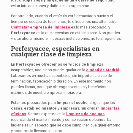
rostro.
Ropa vieja y larga, delantal y gafas de seguridad
evitar intoxicaciones y daños en tu organismo.
Por otro lado, cuando el vehículo está demasiado sucio y el
tiempo se escapa de tus manos, te ofrecemos una alternativa.
Contratar empresa de limpieza
es lo más apropiado, y
Perfexyacee
es la que necesitas en este instante. Nos puedes
visitar ahora mismo en nuestras instalaciones, no te arrepentirás.
Perfexyacee, especialistas en
cualquier clase de limpieza
En
Perfexyacee ofrecemos servicios de limpieza
insuperables, nadie nos puede igualar en la
ciudad de Madrid
.
Laboramos en muchas superficies, sin importar la clase de
terminación, fabricación o duración. En este momento nos
puedes llamar, para que obtengas ventajas y beneficios
máximos de nuestra empresa limpiadora.
Estamos preparados para
limpiar el coche
, al igual que las
casas
,
establecimientos
y
empresas
, sin olvidar
limpiar las
oficinas
. Somos expertos en la
limpieza de cocinas
,
recordando el mantenimiento y conservación de baños. La
higiene es un aspecto que se debe cumplir en cualquier entorno
y nosotros la llevamos a cabo.