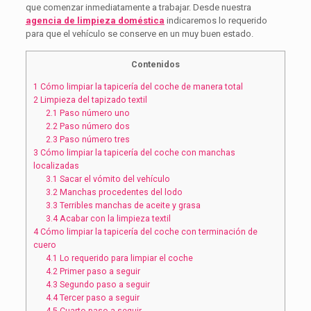
que comenzar inmediatamente a trabajar. Desde nuestra
agencia de limpieza doméstica
indicaremos lo requerido
para que el vehículo se conserve en un muy buen estado.
Contenidos
1
Cómo limpiar la tapicería del coche de manera total
2
Limpieza del tapizado textil
2.1
Paso número uno
2.2
Paso número dos
2.3
Paso número tres
3
Cómo limpiar la tapicería del coche con manchas
localizadas
3.1
Sacar el vómito del vehículo
3.2
Manchas procedentes del lodo
3.3
Terribles manchas de aceite y grasa
3.4
Acabar con la limpieza textil
4
Cómo limpiar la tapicería del coche con terminación de
cuero
4.1
Lo requerido para limpiar el coche
4.2
Primer paso a seguir
4.3
Segundo paso a seguir
4.4
Tercer paso a seguir
4.5
Cuarto paso a seguir