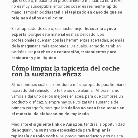
que el cuero, mediante un procedimiento manual. La fibra textil
no es muy susceptible, entonces coser es realmente rápido
mano. También podrías
teñir el tapizado en caso de que se
originen daños en el color.
En el tapizado de cuero, es mucho mejor
buscar la ayuda
experta
, porque este material es más delicado. Los
profesionales cuentan con las herramientas acertadas, además
de la maquinaria más apropiada. De cualquier modo, también
podrás usar
parches de reparación, tratamientos para
restaurar y piel líquida
.
Cómo limpiar la tapicería del coche
con la sustancia eficaz
Si no conoces cuál es el producto más apropiado para limpiar el
tapizado del vehículo, no te tienes que alarmar. Ahora mismo
vamos a dar uno de los mejores enlaces, para que compres un
producto o eficaz. Siempre hay que utilizar una sustancia de
primera categoría, para que los
daños no sean frecuentes en
el material de elaboración del tapizado.
Mediante el
siguiente link de Amazon
, tendrás la oportunidad
de adquirir una sustancia especializada para
limpiar la
tapicería de todo coche
. Su precio muy reducido y es de alta