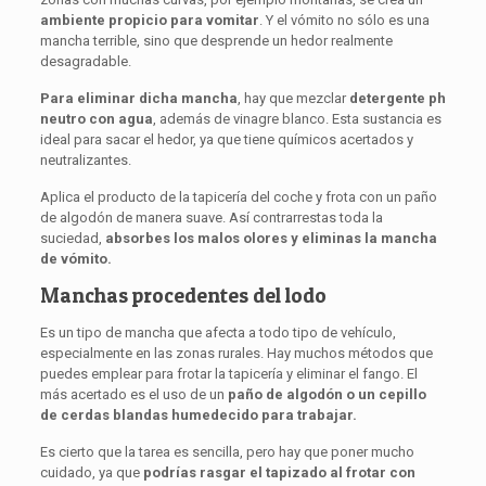
ambiente propicio para vomitar
. Y el vómito no sólo es una
mancha terrible, sino que desprende un hedor realmente
desagradable.
Para eliminar dicha mancha
, hay que mezclar
detergente ph
neutro con agua
, además de vinagre blanco. Esta sustancia es
ideal para sacar el hedor, ya que tiene químicos acertados y
neutralizantes.
Aplica el producto de la tapicería del coche y frota con un paño
de algodón de manera suave. Así contrarrestas toda la
suciedad,
absorbes los malos olores y eliminas la mancha
de vómito.
Manchas procedentes del lodo
Es un tipo de mancha que afecta a todo tipo de vehículo,
especialmente en las zonas rurales. Hay muchos métodos que
puedes emplear para frotar la tapicería y eliminar el fango. El
más acertado es el uso de un
paño de algodón o un cepillo
de cerdas blandas humedecido para trabajar.
Es cierto que la tarea es sencilla, pero hay que poner mucho
cuidado, ya que
podrías rasgar el tapizado al frotar con