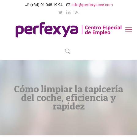
(+34) 91 048 19 94
info@perfexyacee.com
Cómo limpiar la tapicería
del coche, eficiencia y
rapidez