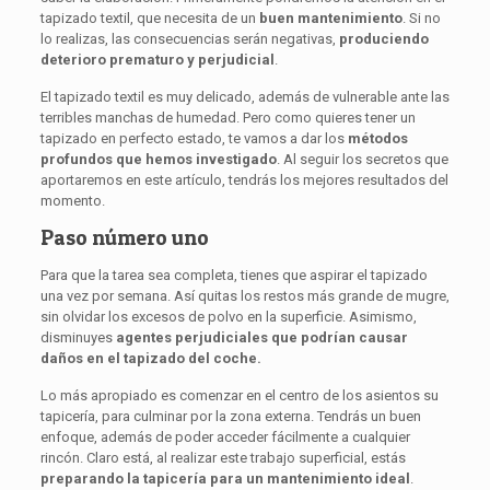
tapizado textil, que necesita de un
buen mantenimiento
. Si no
lo realizas, las consecuencias serán negativas,
produciendo
deterioro prematuro y perjudicial
.
El tapizado textil es muy delicado, además de vulnerable ante las
terribles manchas de humedad. Pero como quieres tener un
tapizado en perfecto estado, te vamos a dar los
métodos
profundos que hemos investigado
. Al seguir los secretos que
aportaremos en este artículo, tendrás los mejores resultados del
momento.
Paso número uno
Para que la tarea sea completa, tienes que aspirar el tapizado
una vez por semana. Así quitas los restos más grande de mugre,
sin olvidar los excesos de polvo en la superficie. Asimismo,
disminuyes
agentes perjudiciales que podrían causar
daños en el tapizado del coche.
Lo más apropiado es comenzar en el centro de los asientos su
tapicería, para culminar por la zona externa. Tendrás un buen
enfoque, además de poder acceder fácilmente a cualquier
rincón. Claro está, al realizar este trabajo superficial, estás
preparando la tapicería para un mantenimiento ideal
.