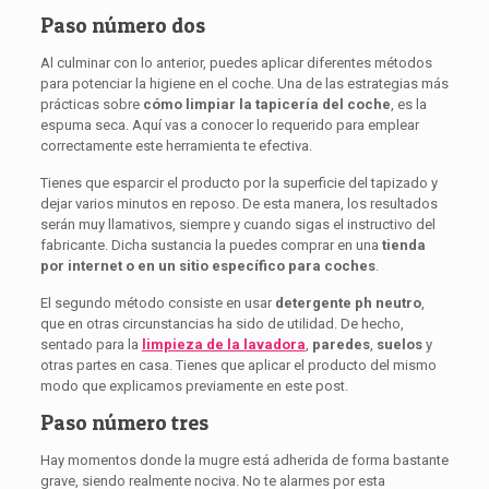
Paso número dos
Al culminar con lo anterior, puedes aplicar diferentes métodos
para potenciar la higiene en el coche. Una de las estrategias más
prácticas sobre
cómo limpiar la tapicería del coche
, es la
espuma seca. Aquí vas a conocer lo requerido para emplear
correctamente este herramienta te efectiva.
Tienes que esparcir el producto por la superficie del tapizado y
dejar varios minutos en reposo. De esta manera, los resultados
serán muy llamativos, siempre y cuando sigas el instructivo del
fabricante. Dicha sustancia la puedes comprar en una
tienda
por internet o en un sitio específico para coches
.
El segundo método consiste en usar
detergente ph neutro
,
que en otras circunstancias ha sido de utilidad. De hecho,
sentado para la
limpieza de la lavadora
,
paredes
,
suelos
y
otras partes en casa. Tienes que aplicar el producto del mismo
modo que explicamos previamente en este post.
Paso número tres
Hay momentos donde la mugre está adherida de forma bastante
grave, siendo realmente nociva. No te alarmes por esta