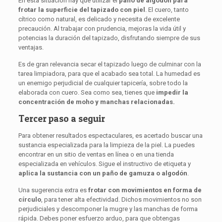
En esta situación hay que utilizar el
paño de algodón para
frotar la superficie del tapizado con piel
. El cuero, tanto
cítrico como natural, es delicado y necesita de excelente
precaución. Al trabajar con prudencia, mejoras la vida útil y
potencias la duración del tapizado, disfrutando siempre de sus
ventajas.
Es de gran relevancia secar el tapizado luego de culminar con la
tarea limpiadora, para que el acabado sea total. La humedad es
un enemigo perjudicial de cualquier tapicería, sobre todo la
elaborada con cuero. Sea como sea, tienes que
impedir la
concentración de moho y manchas relacionadas.
Tercer paso a seguir
Para obtener resultados espectaculares, es acertado buscar una
sustancia especializada para la limpieza de la piel. La puedes
encontrar en un sitio de ventas en línea o en una tienda
especializada en vehículos. Sigue el instructivo de etiqueta y
aplica la sustancia con un paño de gamuza o algodón
.
Una sugerencia extra es
frotar
con movimientos en forma de
círculo
, para tener alta efectividad. Dichos movimientos no son
perjudiciales y descomponer la mugre y las manchas de forma
rápida. Debes poner esfuerzo arduo, para que obtengas