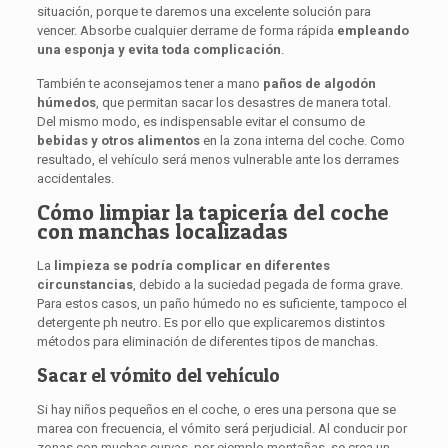
situación, porque te daremos una excelente solución para
vencer. Absorbe cualquier derrame de forma rápida
empleando
una esponja y evita toda complicación
.
También te aconsejamos tener a mano
paños de algodón
húmedos
, que permitan sacar los desastres de manera total.
Del mismo modo, es indispensable evitar el consumo de
bebidas y otros alimentos
en la zona interna del coche. Como
resultado, el vehículo será menos vulnerable ante los derrames
accidentales.
Cómo limpiar la tapicería del coche
con manchas localizadas
La
limpieza se podría complicar en diferentes
circunstancias
, debido a la suciedad pegada de forma grave.
Para estos casos, un paño húmedo no es suficiente, tampoco el
detergente ph neutro. Es por ello que explicaremos distintos
métodos para eliminación de diferentes tipos de manchas.
Sacar el vómito del vehículo
Si hay niños pequeños en el coche, o eres una persona que se
marea con frecuencia, el vómito será perjudicial. Al conducir por
zonas con muchas curvas, por ejemplo montañas, se crea un