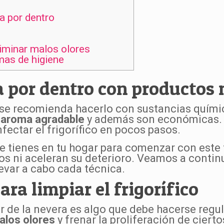
a por dentro
liminar malos olores
mas de higiene
a por dentro con productos 
se recomienda hacerlo con sustancias química
n
aroma agradable
y además son económicas. 
fectar el frigorífico en pocos pasos.
 tienes en tu hogar para comenzar con este t
os ni aceleran su deterioro. Veamos a contin
evar a cabo cada técnica.
ra limpiar el frigorífico
or de la nevera es algo que debe hacerse regu
alos olores
y frenar la proliferación de ciert