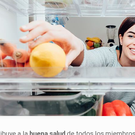
ibuye a la
buena salud
de todos los miembros 