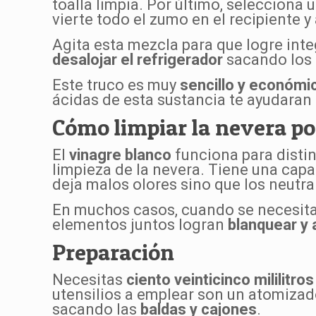
toalla limpia. Por último, seleccion
vierte todo el zumo en el recipiente y
Agita esta mezcla para que logre inte
desalojar el refrigerador
sacando los a
Este truco es muy
sencillo y económi
ácidas de esta sustancia te ayudaran 
Cómo limpiar la nevera po
El
vinagre blanco
funciona para distin
limpieza de la nevera. Tiene una cap
deja malos olores sino que los neutral
En muchos casos, cuando se necesit
elementos juntos logran
blanquear y
Preparación
Necesitas
ciento veinticinco mililitro
utensilios a emplear son un atomizado
sacando las
baldas y cajones
.