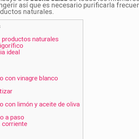
ngerir así que es necesario purificarla frec
oductos naturales.
s
 productos naturales
igorífico
a ideal
o con vinagre blanco
tizar
 con limón y aceite de oliva
so a paso
 corriente