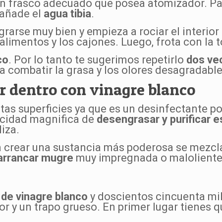
a un frasco adecuado que posea atomizador. P
 añade el
agua tibia
.
grarse muy bien y empieza a rociar el interior
limentos y los cajones. Luego, frota con la t
co
. Por lo tanto te sugerimos repetirlo
dos ve
a combatir la grasa y los olores desagradable
r dentro con vinagre blanco
tas superficies ya que es un desinfectante po
acidad magnifica de
desengrasar y purificar 
iza.
a crear una sustancia más poderosa se mezc
 arrancar mugre
muy impregnada o maloliente
s de vinagre blanco
y doscientos cincuenta mili
r y un trapo grueso. En primer lugar tienes qu