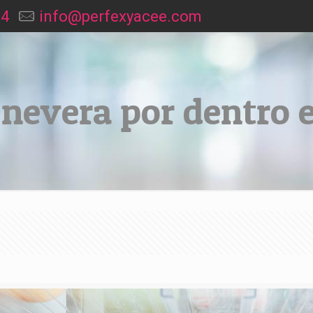
94
info@perfexyacee.com
nevera por dentro 