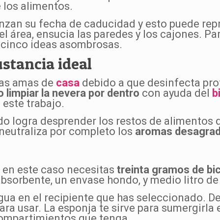
e los alimentos.
zan su fecha de caducidad y esto puede repre
el área, ensucia las paredes y los cajones. P
ti cinco ideas asombrosas.
ustancia ideal
has amas de
casa
debido a que desinfecta pr
 limpiar la nevera por dentro
con ayuda del
b
este trabajo.
ido logra desprender los restos de alimentos
 neutraliza por completo los
aromas desagrad
, en este caso necesitas
treinta gramos de bi
bsorbente, un envase hondo, y medio litro de 
gua en el recipiente que has seleccionado. D
para usar. La esponja te sirve para sumergirla 
 compartimientos que tenga.