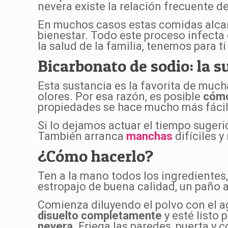
nevera existe la relación frecuente d
En muchos casos estas comidas alcan
bienestar. Todo este proceso infecta 
la salud de la familia, tenemos para 
Bicarbonato de sodio: la s
Esta sustancia es la favorita de muc
olores. Por esa razón, es posible
cómo
propiedades se hace mucho más fácil 
Si lo dejamos actuar el tiempo suger
También arranca
manchas
difíciles y
¿Cómo hacerlo?
Ten a la mano todos los ingredientes
estropajo de buena calidad, un paño a
Comienza diluyendo el polvo con el a
disuelto completamente
y esté listo 
nevera
. Friega las paredes, puerta y