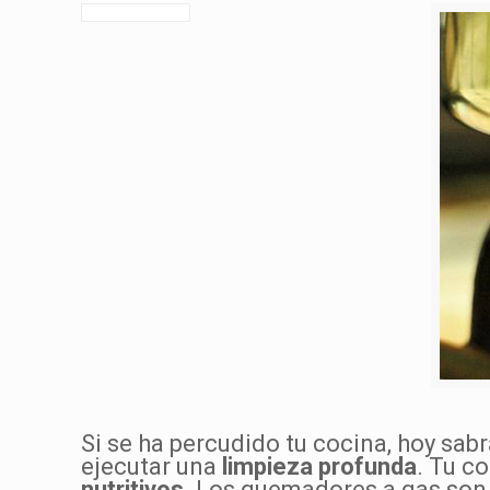
Si se ha percudido tu cocina, hoy sa
ejecutar una
limpieza profunda
. Tu c
nutritivos
. Los quemadores a gas so