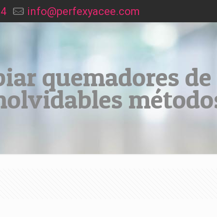
94
info@perfexyacee.com
iar quemadores de 
nolvidables método