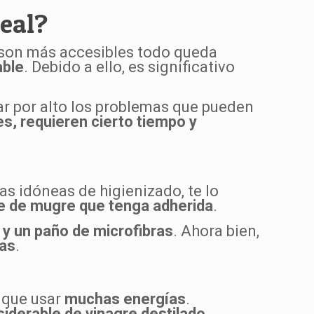
eal?
 son más accesibles todo queda
able
. Debido a ello, es significativo
r por alto los problemas que pueden
, requieren cierto tiempo y
as idóneas de higienizado, te lo
e de mugre que tenga adherida
.
 y un paño de microfibras
. Ahora bien,
tas
.
 que usar
muchas energías
.
iderable de vinagre destilado
.