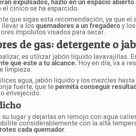
rán expulsados, hazlo en un espacio abierto
e el cínico se ha esparcido.
nte que sigas esta recomendación, ya que el 
 llevar a los
quemadores a un fregadero
y los
ores impolutos visados para secar.
es de gas: detergente o ja
lizar, es utilizar jabón líquido lavavajillas. 
nte que este a tu alcance.
Hoy en día, va a re
e limpieza.
lices agua, jabón líquido y los mezcles hast
onja fuerte, que te
permita conseguir resulta
jo envejecido.
dicho
 su lugar y dejarlas en remojo con agua calie
ebilite considerablemente con la alta temper
 frotes cada quemador
.