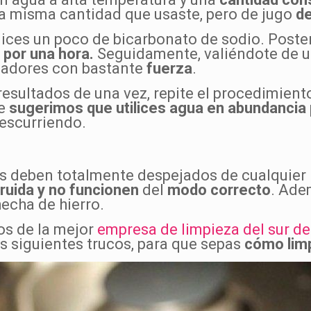
la misma cantidad que usaste, pero de jugo
de
ilices un poco de bicarbonato de sodio. Poste
por una hora.
Seguidamente, valiéndote de u
emadores con bastante
fuerza
.
esultados de una vez, repite el procedimiento
te
sugerimos que utilices agua en abundancia 
escurriendo.
 deben totalmente despejados de cualquier i
ruida y no funcionen
del
modo correcto
. Ade
 hecha de hierro.
os de la mejor
empresa de limpieza del sur de
os siguientes trucos, para que sepas
cómo lim