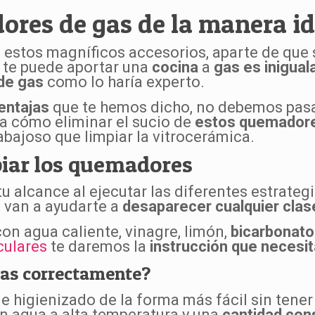
res de gas de la manera id
n estos magníficos accesorios, aparte de que
e te puede aportar una
cocina
a
gas es inigual
de gas
como lo haría experto.
ventajas
que te hemos dicho, no debemos pasa
ta cómo eliminar el sucio de
estos quemadores
bajoso que limpiar la vitrocerámica.
piar los quemadores
u alcance al ejecutar las diferentes estrategi
 van a ayudarte a
desaparecer cualquier clas
con agua caliente, vinagre, limón,
bicarbonato
culares
te daremos la
instrucción que necesi
as correctamente?
 higienizado de la forma más fácil sin tener
con agua a alta temperatura y una
cantidad cons