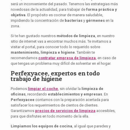
será un inconveniente del pasado. Tenemos las estrategias más
novedosas de la actualidad, para trabajar de
forma práctica y
objetiva
. El propósito es cocinar de manera saludable,
impidiendo la concentración de
bacterias
y
gérmenes
en la
zona.
Si te han gustado nuestros
métodos de limpieza
, en nuestro
sitio de internet vas a encontrar muchos más. Te invitamos a
visitar el portal, para conocer todo lo requerido sobre
mantenimiento, limpieza e higiene
. También te
recomendamos
contratar empresa de limpieza
, en caso de
que tengas un problema muy difícil de solventar en el hogar.
Perfexyacee, expertos en todo
trabajo de higiene
Podemos
limpiar el coche
, sin olvidar la
limpieza de
oficinas
, recordando
establecimientos y empresas
. En
Perfexyacee
contamos con la preparación acertada para
satisfacer los requerimientos de cientos de clientes.
Garantizamos
precios de servicios de limpieza
accesibles,
para que disfrutes en todo momento de la ella.
Limpiamos los equipos de cocina
, al igual que paredes y