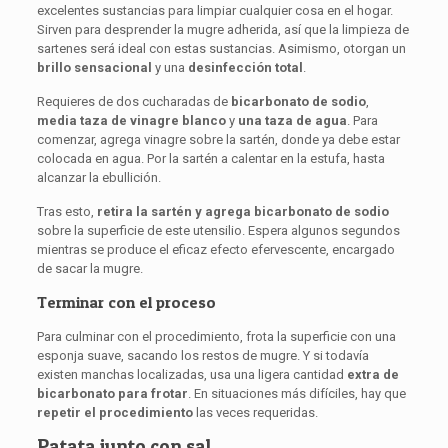
excelentes sustancias para limpiar cualquier cosa en el hogar.
Sirven para desprender la mugre adherida, así que la limpieza de
sartenes será ideal con estas sustancias. Asimismo, otorgan un
brillo sensacional
y una
desinfección total
.
Requieres de dos cucharadas de
bicarbonato de sodio
,
media taza de vinagre
blanco
y
una taza de
agua
. Para
comenzar, agrega vinagre sobre la sartén, donde ya debe estar
colocada en agua. Por la sartén a calentar en la estufa, hasta
alcanzar la ebullición.
Tras esto,
retira la sartén y agrega bicarbonato de sodio
sobre la superficie de este utensilio. Espera algunos segundos
mientras se produce el eficaz efecto efervescente, encargado
de sacar la mugre.
Terminar con el proceso
Para culminar con el procedimiento, frota la superficie con una
esponja suave, sacando los restos de mugre. Y si todavía
existen manchas localizadas, usa una ligera cantidad
extra de
bicarbonato para frotar
. En situaciones más difíciles, hay que
repetir el procedimiento
las veces requeridas.
Patata junto con sal