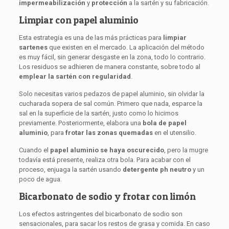
impermeabilización
y
protección
a la sartén y su fabricación.
Limpiar con papel aluminio
Esta estrategia es una de las más prácticas para
limpiar
sartenes
que existen en el mercado. La aplicación del método
es muy fácil, sin generar desgaste en la zona, todo lo contrario.
Los residuos se adhieren de manera constante, sobre todo al
emplear la sartén con regularidad
.
Solo necesitas varios pedazos de papel aluminio, sin olvidar la
cucharada sopera de sal común. Primero que nada, esparce la
sal en la superficie de la sartén, justo como lo hicimos
previamente. Posteriormente, elabora una
bola de papel
aluminio
, para
frotar las zonas
quemadas
en el utensilio.
Cuando el
papel aluminio se haya oscurecido
, pero la mugre
todavía está presente, realiza otra bola. Para acabar con el
proceso, enjuaga la sartén usando
detergente ph neutro
y un
poco de agua.
Bicarbonato de sodio y frotar con limón
Los efectos astringentes del bicarbonato de sodio son
sensacionales, para sacar los restos de grasa y comida. En caso