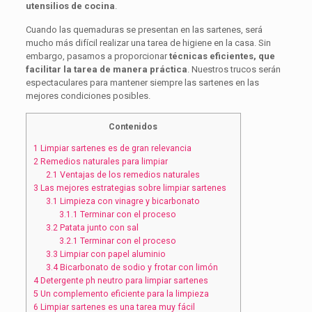
utensilios de cocina
.
Cuando las quemaduras se presentan en las sartenes, será
mucho más difícil realizar una tarea de higiene en la casa. Sin
embargo, pasamos a proporcionar
técnicas eficientes, que
facilitar la tarea de manera práctica
. Nuestros trucos serán
espectaculares para mantener siempre las sartenes en las
mejores condiciones posibles.
Contenidos
1
Limpiar sartenes es de gran relevancia
2
Remedios naturales para limpiar
2.1
Ventajas de los remedios naturales
3
Las mejores estrategias sobre limpiar sartenes
3.1
Limpieza con vinagre y bicarbonato
3.1.1
Terminar con el proceso
3.2
Patata junto con sal
3.2.1
Terminar con el proceso
3.3
Limpiar con papel aluminio
3.4
Bicarbonato de sodio y frotar con limón
4
Detergente ph neutro para limpiar sartenes
5
Un complemento eficiente para la limpieza
6
Limpiar sartenes es una tarea muy fácil