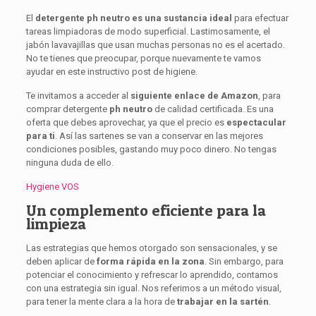
El
detergente ph neutro es una sustancia
ideal
para efectuar
tareas limpiadoras de modo superficial. Lastimosamente, el
jabón lavavajillas que usan muchas personas no es el acertado.
No te tienes que preocupar, porque nuevamente te vamos
ayudar en este instructivo post de higiene.
Te invitamos a acceder al
siguiente enlace de Amazon
, para
comprar detergente
ph neutro
de calidad certificada. Es una
oferta que debes aprovechar, ya que el precio es
espectacular
para ti
. Así las sartenes se van a conservar en las mejores
condiciones posibles, gastando muy poco dinero. No tengas
ninguna duda de ello.
Hygiene VOS
Un complemento eficiente para la
limpieza
Las estrategias que hemos otorgado son sensacionales, y se
deben aplicar de
forma rápida en la
zona
. Sin embargo, para
potenciar el conocimiento y refrescar lo aprendido, contamos
con una estrategia sin igual. Nos referimos a un método visual,
para tener la mente clara a la hora de
trabajar en la sartén
.