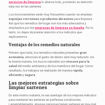
servicios de limpieza
lo abarca todo, poniendo su atención
esta vez en las sartenes.
Los inconvenientes serán muy frecuentes cuando se emplean
esponjas corrosivas o productos abrasivos
para limpieza.
Así que los remedios de hogar son los más adecuados y
empleados por las
empresas de limpieza en España
. Por lo
tanto, no dejes de prestar atención a los métodos que
explicaremos.
Ventajas de los remedios naturales
Primero que nada, los remedios naturales presentan
gran
economía
, entonces el gasto de dinero será muy reducido. De
la misma manera, los trucos naturales son
inocuos para la
salud
del medio ambiente y de los miembros del hogar. Como
resultado, los trabajos se realizarán de manera
rápida
,
eficiente
y
segura
.
Las mejores estrategias sobre
limpiar sartenes
En este mismo instante, te vas aventajar de los mejores métodos
para mantener las sartenes en perfectas condiciones.
Lamentablemente, algunas personas tienen sartenes en muy mal