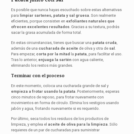
Es posible que nunca hayas escuchado sobre estas alternativas
para
limpiar sartenes, patata y sal gruesa
. Son realmente
eficientes, porque consisten en
exfoliantes naturales que
ofrecen excelentes resultados
. Gracias a su textura, podrás
sacar la grasa acumulada de forma total.
En estas circunstancias, tienes que buscar una
patata cruda
,
además de una
cucharada de aceite
de oliva y otra de
sal
.
Para empezar,
corta por la mitad
la
patata
, para facilitar el uso.
Tras lo anterior,
enjuaga la sartén
con agua caliente,
eliminando los restos más grandes.
Terminar con el proceso
En este momento, coloca una cucharada grande de sal y
empieza a frotar usando la patata
. Posteriormente, esperas
cinco minutos de reposo, para frotar nuevamente con
movimientos en forma de círculo. Elimina los vestigios usando
jabón y agua, frotando nuevamente si es requerido.
Por último, seca todos los residuos de los productos de
limpieza, y emplea el
aceite de oliva para la limpieza
. Sólo
requieres de un par de cucharadas para suministrar