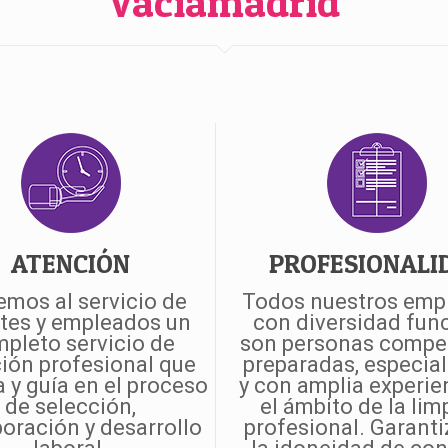
Vaciamadrid
ATENCIÓN
PROFESIONALI
mos al servicio de
Todos nuestros emp
ntes y empleados un
con diversidad fun
pleto servicio de
son personas compe
ión profesional que
preparadas, especia
a y guía en el proceso
y con amplia experie
de selección,
el ámbito de la lim
oración y desarrollo
profesional. Garant