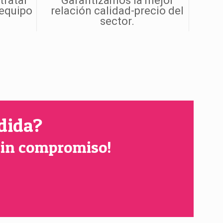
tratar
Garantizamos la mejor
 equipo
relación calidad-precio del
sector.
dida?
 sin compromiso!