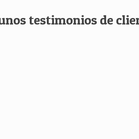
unos testimonios de clie
 CEE nos proporcionan un servicio de limpieza de calida
disfrutamos de un ambiente laboral único por la dedicac
Mauro López
Vince Corporation
exya CEE y mis costes en limpieza bajaron en picado. Ah
ni un ápice de calidad en el servicio.