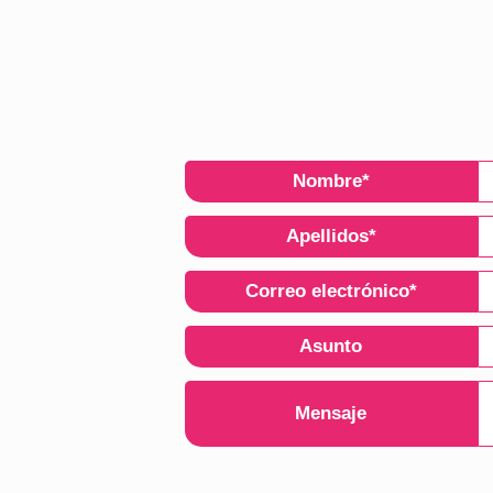
Nombre
*
Apellidos
*
Correo electrónico
*
Asunto
Mensaje