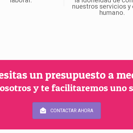
laboral.
la idoneidad de con
nuestros servicios y
humano.
esitas un presupuesto a me
osotros y te facilitaremos uno
CONTACTAR AHORA