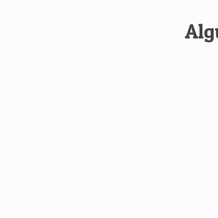
Alg
Los trabajadores de Perfexya
Además del ahorro, también 
Comencé a trabajar con Perf
otras actividades sin perder 