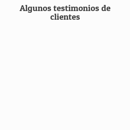
Algunos testimonios de
clientes
Los trabajadores de Perfexya CEE nos
proporcionan un servicio de limpieza de
calidad en nuestras instalaciones. Además
del ahorro, también disfrutamos de un
ambiente laboral único por la dedicación
que le ponen.
Mauro López
Vince Corporation