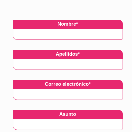
Alberto Palanco
IES Clara del Rey
Nombre
*
Apellidos
*
Correo electrónico
*
Asunto