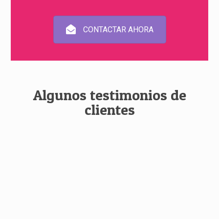
CONTACTAR AHORA
Algunos testimonios de
clientes
Los trabajadores de Perfexya CEE nos
proporcionan un servicio de limpieza de
calidad en nuestras instalaciones. Además
del ahorro, también disfrutamos de un