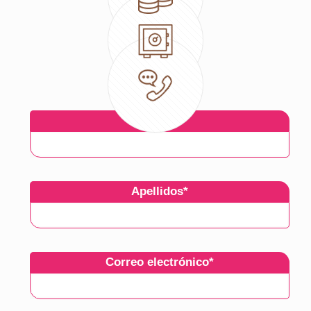
Atención
Nombre
*
Apellidos
*
Correo electrónico
*