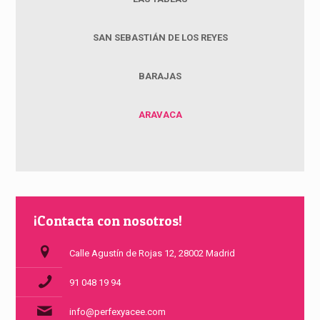
SAN SEBASTIÁN DE LOS REYES
BARAJAS
ARAVACA
¡Contacta con nosotros!
Calle Agustín de Rojas 12, 28002 Madrid
91 048 19 94
info@perfexyacee.com