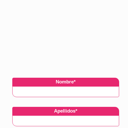
costes en limpieza bajaron en picado.
Ahora puedo dedicar esa partida a otras
actividades sin perder ni un ápice de
calidad en el servicio.
Alberto Palanco
IES Clara del Rey
Nombre
*
Apellidos
*