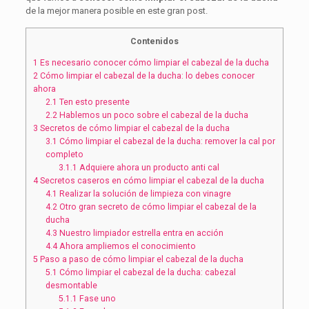
de la mejor manera posible en este gran post.
Contenidos
1
Es necesario conocer cómo limpiar el cabezal de la ducha
2
Cómo limpiar el cabezal de la ducha: lo debes conocer
ahora
2.1
Ten esto presente
2.2
Hablemos un poco sobre el cabezal de la ducha
3
Secretos de cómo limpiar el cabezal de la ducha
3.1
Cómo limpiar el cabezal de la ducha: remover la cal por
completo
3.1.1
Adquiere ahora un producto anti cal
4
Secretos caseros en cómo limpiar el cabezal de la ducha
4.1
Realizar la solución de limpieza con vinagre
4.2
Otro gran secreto de cómo limpiar el cabezal de la
ducha
4.3
Nuestro limpiador estrella entra en acción
4.4
Ahora ampliemos el conocimiento
5
Paso a paso de cómo limpiar el cabezal de la ducha
5.1
Cómo limpiar el cabezal de la ducha: cabezal
desmontable
5.1.1
Fase uno