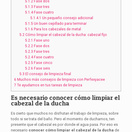
5.1.2
Fase dos
5.1.3
Fase tres
5.1.4
Fase cuatro
5.1.4.1
Un pequeño consejo adicional
5.1.5
Un buen cepillado para terminar
5.1.6
Para los cabezales de metal
5.2
Cómo limpiar el cabezal de la ducha: cabezal fijo
5.2.1
Fase uno
5.2.2
Fase dos
5.2.3
Fase tres
5.2.4
Fase cuatro
5.2.5
Fase cinco
5.2.6
Fase seis
5.3
El consejo de limpieza final
6
Muchos más consejos de limpieza con Perfexyacee
7
Te ayudamos en tus tareas de limpieza
Es necesario conocer cómo limpiar el
cabezal de la ducha
Es cierto que muchos no disfrutan el trabajo de limpieza, sobre
todo si se trata del baño. Pero el momento de ducharnos, ten
presente que el cabezal es por donde el agua pasa. Por eso es
necesario
conocer cómo limpiar el cabezal de la ducha
de