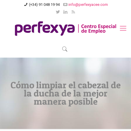
(+34) 91 048 19 94
info@perfexyacee.com
Cómo limpiar el cabezal de
la ducha de la mejor
manera posible