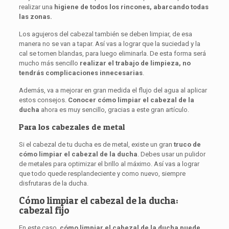
realizar una
higiene de todos los rincones, abarcando todas
las zonas.
Los agujeros del cabezal también se deben limpiar, de esa
manera no se van a tapar. Así vas a lograr que la suciedad y la
cal se tornen blandas, para luego eliminarla. De esta forma será
mucho más sencillo
realizar
el trabajo de
limpieza, no
tendrás complicaciones innecesarias
.
Además, va a mejorar en gran medida el flujo del agua al aplicar
estos consejos.
Conocer cómo limpiar el cabezal de la
ducha
ahora es muy sencillo, gracias a este gran artículo.
Para los cabezales de metal
Si el cabezal de tu ducha es de metal, existe un gran
truco de
cómo limpiar el cabezal de la ducha
. Debes usar un pulidor
de metales para optimizar el brillo al máximo. Así vas a lograr
que todo quede resplandeciente y como nuevo, siempre
disfrutaras de la ducha.
Cómo limpiar el cabezal de la ducha:
cabezal fijo
En este caso,
cómo limpiar el cabezal de la ducha puede