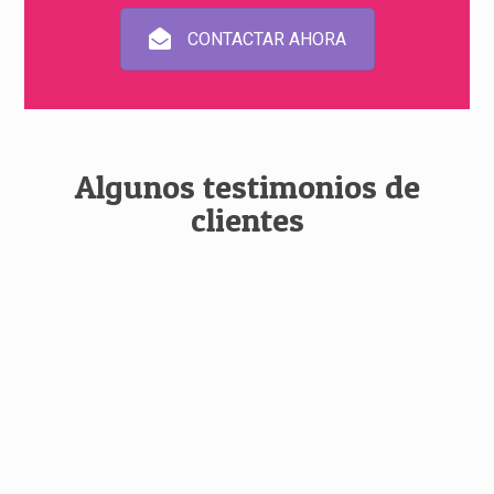
CONTACTAR AHORA
Algunos testimonios de
clientes
Los trabajadores de Perfexya CEE nos
proporcionan un servicio de limpieza de
calidad en nuestras instalaciones. Además
del ahorro, también disfrutamos de un
ambiente laboral único por la dedicación