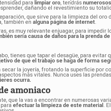
ntensidad para
limpiar oro
, tendrás
numerosos 
desprender, dañando el revestimiento su totali
eparación, que sirve para la limpieza del oro
ía, también en
alguna página de internet
.
as, es muy relevante enjuagar, para impedir l
bién sería causa de daños para la prenda de
vabo, tienes que tapar el desagüe, para evitar
jetivo de que el trabajo se haga de forma seg
 secar la joyería, frotando la superficie por 
s aspectos más vitales. Nunca uses las prend
uieres ocurra.
o de amoniaco
te, que la vas a encontrar en numerosas vari
o para
efectuar
la limpieza de este material
. 
osivos.