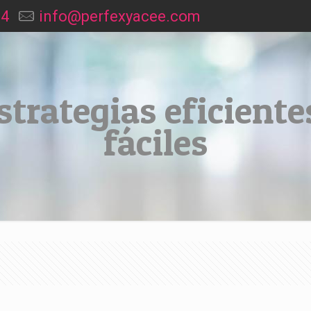
94
info@perfexyacee.com
strategias eficient
fáciles