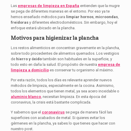
Las
empresas de limpieza en España
entienden que la mugre
se pega de diferentes maneras en el entorno. Por eso ya te
hemos enseñado métodos para
limpiar hornos
,
microondas
,
freidoras
y diferentes electrodomésticos. Sin embargo, hoy el
enfoque estará ubicado en la plancha.
Motivos para higienizar la plancha
Los restos alimenticios en concentran gravemente en la plancha,
sobre todo procedentes de alimentos quemados. Los vestigios
de
hierro y óxido
también son habituales en la superficie, y
todo esto en daña la salud. El propósito de nuestra
empresa de
limpieza a domicilio
es conservar tu organismo al máximo.
Por esta razón, todos los días es relevante aprender nuevos
métodos de limpieza, especialmente en la cocina. Asimismo,
todos los elementos que tienen metal, ya sea acero inoxidable o
aluminio blanco
, necesitan limpieza. En esta época del
coronavirus, la crisis está bastante complicada.
Y sabemos que el
coronavirus
se pega de manera fácil las
superficies con acabados de metal. Si quieres evitar los
gérmenes en la plancha, ya sabes lo que tienes que hacer con
nuestro post.