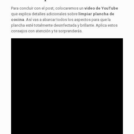
Para concluir con el post, colocaremos un
video de YouTube
que explica detalles adicionales sobre
limpiar plancha de
cocina
. Así vas a abarcar todos los aspectos para que la
plancha esté totalmente desinfectada y brillante. Aplica estos
consejos con atención y te sorprenderás.