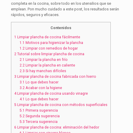
completa en la cocina, sobre todo en los utensilios que se
emplean. Pon mucho cuidado a este post, los resultados serán
rápidos, seguros y eficaces.
Contenidos
1
Limpiar plancha de cocina fácilmente
1.1
Motivos para higienizar la plancha
1.2
Limpiar con remedios de hogar
2
Tutorial sobre limpiar plancha de cocina
2.1
Limpiar la plancha en frío
2.2
Limpiar la plancha en caliente
2.3
Si hay manchas difíciles
3
Limpiar plancha de cocina fabricada con hierro
3.1
Lo que debes hacer
3.2
Acabar con la higiene
4
Limpiar plancha de cocina usando vinagre
4.1
Lo que debes hacer
5
Limpiar plancha de cocina con métodos superficiales
5.1
Primera sugerencia
5.2
Segunda sugerencia
5.3
Tercera sugerencia
6
Limpiar plancha de cocina: eliminación del hedor