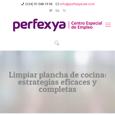
(+34) 91 048 19 94
info@perfexyacee.com
Limpiar plancha de cocina:
estrategias eficaces y
completas