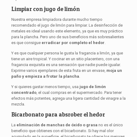
Limpiar con jugo de limón
Nuestra empresa limpiadora durante mucho tiempo
recomendado el jugo de limón para limpiar. La desinfección de
metales es ideal usando este elemento, ya que es muy práctico
para la plancha. Pero uno de sus beneficios más sobresalientes
es que consigue
erradicar por completo el hedor
.
Y es que cualquier persona le gusta la fragancia a limón, ya que
tiene un aire tropical. Y cocinar en un sitio placentero, con una
fragancia exquisita es una sensación que nadie puede igualar.
Exprime varios ejemplares de esta fruta en un envase,
moja un
paño y empieza a frotar la plancha
.
Y si quieres gastar menos tiempo, usa
jugo de limón
concentrado
, el cual compras en el supermercado. Para tener
efectos más potentes, agrega una ligera cantidad de vinagre a la
mezcla.
Bicarbonato para absrober el hedor
La
eliminación de manchas de óxido o grasa
no es el único
beneficio que obtienes con el bicarbonato. Si hay mal olor
acumulado en la superficie, el bicarbonato te ofrece los mejores