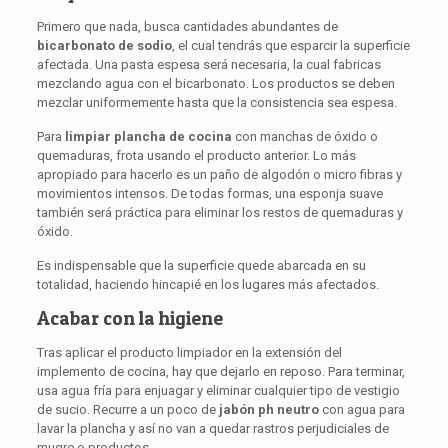
Primero que nada, busca cantidades abundantes de
bicarbonato de sodio
, el cual tendrás que esparcir la superficie
afectada. Una pasta espesa será necesaria, la cual fabricas
mezclando agua con el bicarbonato. Los productos se deben
mezclar uniformemente hasta que la consistencia sea espesa.
Para
limpiar plancha de cocina
con manchas de óxido o
quemaduras, frota usando el producto anterior. Lo más
apropiado para hacerlo es un paño de algodón o micro fibras y
movimientos intensos. De todas formas, una esponja suave
también será práctica para eliminar los restos de quemaduras y
óxido.
Es indispensable que la superficie quede abarcada en su
totalidad, haciendo hincapié en los lugares más afectados.
Acabar con la higiene
Tras aplicar el producto limpiador en la extensión del
implemento de cocina, hay que dejarlo en reposo. Para terminar,
usa agua fría para enjuagar y eliminar cualquier tipo de vestigio
de sucio. Recurre a un poco de
jabón ph neutro
con agua para
lavar la plancha y así no van a quedar rastros perjudiciales de
mugre o productos.