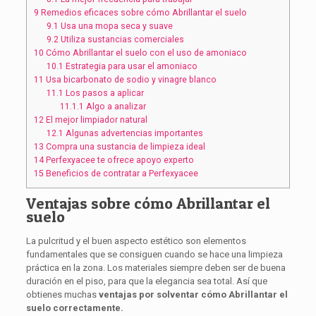
9
Remedios eficaces sobre cómo Abrillantar el suelo
9.1
Usa una mopa seca y suave
9.2
Utiliza sustancias comerciales
10
Cómo Abrillantar el suelo con el uso de amoniaco
10.1
Estrategia para usar el amoniaco
11
Usa bicarbonato de sodio y vinagre blanco
11.1
Los pasos a aplicar
11.1.1
Algo a analizar
12
El mejor limpiador natural
12.1
Algunas advertencias importantes
13
Compra una sustancia de limpieza ideal
14
Perfexyacee te ofrece apoyo experto
15
Beneficios de contratar a Perfexyacee
Ventajas sobre cómo Abrillantar el
suelo
La pulcritud y el buen aspecto estético son elementos
fundamentales que se consiguen cuando se hace una limpieza
práctica en la zona. Los materiales siempre deben ser de buena
duración en el piso, para que la elegancia sea total. Así que
obtienes muchas
ventajas por solventar cómo Abrillantar el
suelo correctamente.