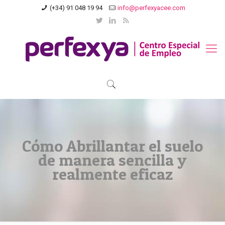
(+34) 91 048 19 94
info@perfexyacee.com
Cómo Abrillantar el suelo
de manera sencilla y
realmente eficaz