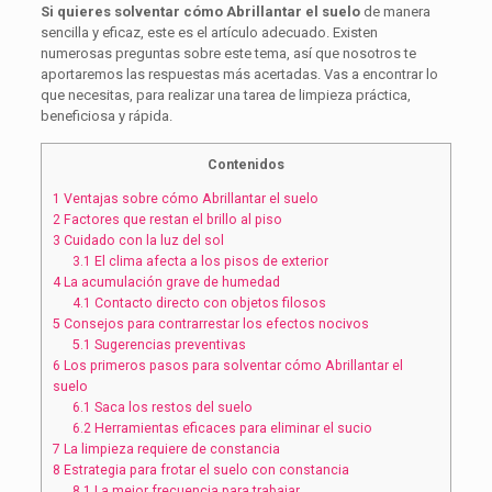
Si quieres solventar cómo Abrillantar el suelo
de manera
sencilla y eficaz, este es el artículo adecuado. Existen
numerosas preguntas sobre este tema, así que nosotros te
aportaremos las respuestas más acertadas. Vas a encontrar lo
que necesitas, para realizar una tarea de limpieza práctica,
beneficiosa y rápida.
Contenidos
1
Ventajas sobre cómo Abrillantar el suelo
2
Factores que restan el brillo al piso
3
Cuidado con la luz del sol
3.1
El clima afecta a los pisos de exterior
4
La acumulación grave de humedad
4.1
Contacto directo con objetos filosos
5
Consejos para contrarrestar los efectos nocivos
5.1
Sugerencias preventivas
6
Los primeros pasos para solventar cómo Abrillantar el
suelo
6.1
Saca los restos del suelo
6.2
Herramientas eficaces para eliminar el sucio
7
La limpieza requiere de constancia
8
Estrategia para frotar el suelo con constancia
8.1
La mejor frecuencia para trabajar