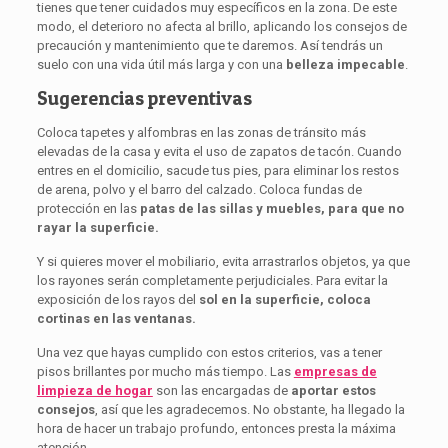
tienes que tener cuidados muy específicos en la zona. De este
modo, el deterioro no afecta al brillo, aplicando los consejos de
precaución y mantenimiento que te daremos. Así tendrás un
suelo con una vida útil más larga y con una
belleza impecable
.
Sugerencias preventivas
Coloca tapetes y alfombras en las zonas de tránsito más
elevadas de la casa y evita el uso de zapatos de tacón. Cuando
entres en el domicilio, sacude tus pies, para eliminar los restos
de arena, polvo y el barro del calzado. Coloca fundas de
protección en las
patas de las sillas y muebles, para que no
rayar la superficie.
Y si quieres mover el mobiliario, evita arrastrarlos objetos, ya que
los rayones serán completamente perjudiciales. Para evitar la
exposición de los rayos del
sol en la superficie, coloca
cortinas en las ventanas.
Una vez que hayas cumplido con estos criterios, vas a tener
pisos brillantes por mucho más tiempo. Las
empresas de
limpieza de hogar
son las encargadas de
aportar estos
consejos
, así que les agradecemos. No obstante, ha llegado la
hora de hacer un trabajo profundo, entonces presta la máxima
atención.