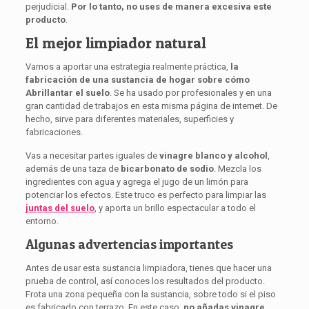
perjudicial.
Por lo tanto, no uses de manera excesiva este
producto
.
El mejor limpiador natural
Vamos a aportar una estrategia realmente práctica,
la
fabricación de una sustancia de hogar sobre cómo
Abrillantar el suelo
. Se ha usado por profesionales y en una
gran cantidad de trabajos en esta misma página de internet. De
hecho, sirve para diferentes materiales, superficies y
fabricaciones.
Vas a necesitar partes iguales de
vinagre blanco y alcohol
,
además de una taza de
bicarbonato de sodio
. Mezcla los
ingredientes con agua y agrega el jugo de un limón para
potenciar los efectos. Este truco es perfecto para limpiar las
juntas del suelo
, y aporta un brillo espectacular a todo el
entorno.
Algunas advertencias importantes
Antes de usar esta sustancia limpiadora, tienes que hacer una
prueba de control, así conoces los resultados del producto.
Frota una zona pequeña con la sustancia, sobre todo si el piso
es fabricado con terrazo. En este caso,
no
añadas
vinagre