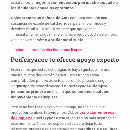
te daremos la
mejor recomendación, pon mucho cuidado a
los siguientes consejos oportunos.
Colocaremos un enlace de Amazon
para comprar una
sustancia de excelente calidad, ideal para limpiar pisos y
devolver el brillo. La oferta se tiene que aprovechar
inmediatamente, ya que tiene un precio reducido. De este modo,
vas a solventar
cómo Abrillantar el suelo
.
Limpiador jabonoso diseñado para limpiar
Perfexyacee te ofrece apoyo experto
Esperamos que estas estrategias te hayan gustado, hemos
puesto mucha dedicación para ti. Estos trucos están
comprobados por los expertos, así que los puedes seguir si
ningún tipo de remordimiento.
En Perfexyacee siempre
pensamos primero en ti
, para que
soluciones cualquier
inconveniente
de limpieza.
Pero si no has tenido éxito en el trabajo, no te tienes que
preocupar, también te ayudamos. Debes
contratar empresa
de limpieza
,
Perfexyacee
esa organización más acertada en
este momento. Nuestros especialistas para dejar todo
reluciente, gracias a que contamos con
maquinaria y equipos