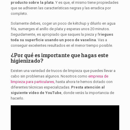
producto sobre la plata
. Y es que, el mismo tiene propiedades
que se adhieren las características negras y las erradica por
completo.
Solamente debes, coger un poco de kétchup y diluirlo en agua
fría, sumerges el anillo de plata y esperas unos 20 minutos.
Seguidamente, es apropiado que saques la pieza y f
riegues
toda su superficie usando un poco de vaselina
. Vas a
conseguir excelentes resultados en el menor tiempo posible.
¿Por qué es importante que hagas este
higienizado?
Existen una variedad de trucos de limpieza que puedes llevar a
cabo sin problemas algunos. Nosotros como
empresa de
limpieza para particulares
, hasta ahora te hemos dotado con
diferentes técnicas especializadas.
Presta atención al
siguiente vídeo de YouTube
, donde verás la importancia de
hacerlo.