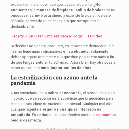
excelente mineral que hace que luzcas reluciente.
¿No
encuentras
la
manera de limpiar tu anillo de bodas?
Ya no
busques más, invierte tu dinero y extiende la vida útil de este
símbolo apreciado que tienes para que siempre esté
deslumbrante.
Hagerty Silver Clean Limpieza para el Hogar – 1 Unidad
Si decides adquirir tal producto, es importante destacar que el
mismo tiene unas indicaciones
en su etiqueta
. Solamente
debes apegarte totalmente a lo que dice y no alterar nada a fin
de que tengas éxito en tu actividad. Ahora bien, hay otra cosa a
saber que no es
cómo limpiar anillos de plata
.
La esterilización con ozono ante la
pandemia
¿Has escuchado algo
sobre el ozono
? Sí, el ozono es un gas
incoloro que se esparce en la superficie que lo necesites para
eliminar toda clase de suciedad ambiental. Cualquier mal olor
cualquier agente
alérgeno y cualquier infección es
aniquilada
. Es verdad que no es efectivo contra el
coronavirus
,
pero si desinfecta.