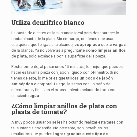
Utiliza dentífrico blanco
La pasta de dientes es la sustancia ideal para desaparecer lo
contaminante de la plata. Sin embargo, no tienes que usar
cualquiera que tengas a tu alcance,
es apropiado
que te
valgas
de la blanca
.
Ya no volverás a preguntarte
cómo limpiar anillos
de plata
, solo extiéndela por la superficie de la pieza.
Posteriormente, al pasar unos 15 minutos, lo mejor que puedes
hacer es lavar la pieza con jabón líquido con pH neutro. Si no
tienes de este, lo mejor es que utilices
un poco de jabón
antiséptico o
corporal. Luego, la secas con un paño de
microfibras y finalizas el procedimiento aclarando todo con
suficiente
agua
.
¿Cómo limpiar anillos de plata con
plasta de tomate?
A muy pocos usuarios se les ha ocurrido realizar esta tarea con
tal sustancia hogareña. No obstante, son increíbles los
resultados que puedes
lograr gracias a este tipo de