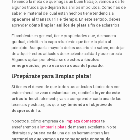
Teniendo la meta de que hagas un buen trabajo, vamos a darte
algunos trucos que dejarán tus anillos impolutos. Como has de
saber, el material del cual están hechos tiene tendencia a
opacarse al transcurrir
el
tiempo
. En este sentido, debes
aprender
cómo limpiar anillos de plata
a fin de aclararlos.
El ambiente en general, tiene propiedades que, de manera
gradual, debilitan la capa reluciente que tiene la plata al
principio. Aunque la mayoría de los usuarios lo saben, no dejan
de adquirir estos artículos de excelente calidad y buen precio.
Algunos optan por olvidarse de estos
artículos
ennegrecidos, pero eso será cosa del pasado.
¡Prepárate para limpiar plata!
Si tienes el deseo de que todos tus artículos fabricados con
este mineral se vean deslumbrantes, continúa
leyendo este
artículo
. Inevitablemente, vas a comprender cada una de las
técnicas y estrategias que hay,
teniendo el objetivo de
despercudirla.
Nosotros, cómo empresa de
limpieza domestica
te
enseñaremos a
limpiar la plata
de manera excelente. No te
distraigas y
busca cada
una de las herramientas y las
sustancias que vamos a recomendarte enseguida
.