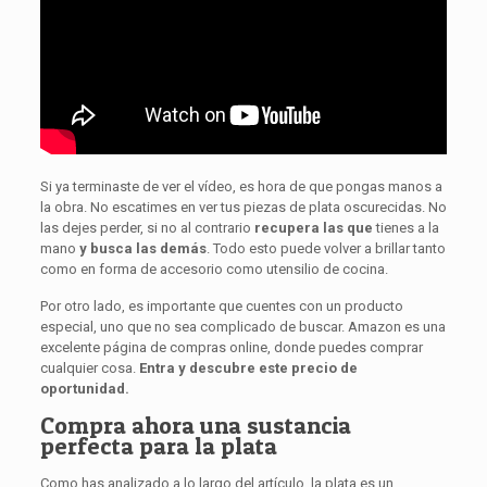
Si ya terminaste de ver el vídeo, es hora de que pongas manos a
la obra. No escatimes en ver tus piezas de plata oscurecidas. No
las dejes perder, si no al contrario
recupera las que
tienes a la
mano
y busca las demás
. Todo esto puede volver a brillar tanto
como en forma de accesorio como utensilio de cocina.
Por otro lado, es importante que cuentes con un producto
especial, uno que no sea complicado de buscar. Amazon es una
excelente página de compras online, donde puedes comprar
cualquier cosa.
Entra y descubre este precio de
oportunidad.
Compra ahora una sustancia
perfecta para la plata
Como has analizado a lo largo del artículo, la plata es un