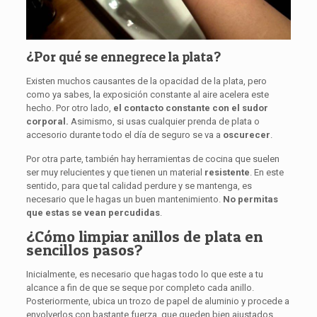
¿Por qué se ennegrece la plata?
Existen muchos causantes de la opacidad de la plata, pero
como ya sabes, la exposición constante al aire acelera este
hecho. Por otro lado,
el contacto constante con el sudor
corporal.
Asimismo, si usas cualquier prenda de plata o
accesorio durante todo el día de seguro se va a
oscurecer
.
Por otra parte, también hay herramientas de cocina que suelen
ser muy relucientes y que tienen un material
resistente
. En este
sentido, para que tal calidad perdure y se mantenga, es
necesario que le hagas un buen mantenimiento.
No permitas
que estas se vean percudidas
.
¿Cómo limpiar anillos de plata en
sencillos pasos?
Inicialmente, es necesario que hagas todo lo que este a tu
alcance a fin de que se seque por completo cada anillo.
Posteriormente, ubica un trozo de papel de aluminio y procede a
envolverlos con bastante fuerza, que queden bien ajustados.