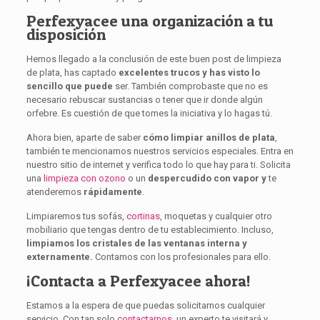
Perfexyacee una organización a tu
disposición
Hemos llegado a la conclusión de este buen post de limpieza
de plata, has captado
excelentes trucos y has visto lo
sencillo que puede
ser. También comprobaste que no es
necesario rebuscar sustancias o tener que ir donde algún
orfebre. Es cuestión de que tomes la iniciativa y lo hagas tú.
Ahora bien, aparte de saber
cómo limpiar anillos de plata
,
también te mencionamos nuestros servicios especiales. Entra en
nuestro sitio de internet y verifica todo lo que hay para ti. Solicita
una
limpieza con ozono
o un
despercudido con vapor y
te
atenderemos
rápidamente
.
Limpiaremos tus sofás,
cortinas
, moquetas y cualquier otro
mobiliario que tengas dentro de tu establecimiento. Incluso,
limpiamos los cristales de las ventanas interna y
externamente.
Contamos con los profesionales para ello.
¡Contacta a Perfexyacee ahora!
Estamos a la espera de que puedas solicitarnos cualquier
servicio. Con tan solo
contactarnos
, un experto te visitará y