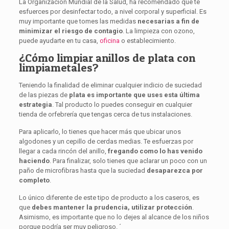
La Organización Mundial de la Salud, ha recomendado que te
esfuerces por desinfectar todo, a nivel corporal y superficial. Es
muy importante que tomes las medidas
necesarias a fin de
minimizar el riesgo de contagio
. La limpieza con ozono,
puede ayudarte en tu casa,
oficina
o establecimiento.
¿Cómo limpiar anillos de plata con
limpiametales?
Teniendo la finalidad de eliminar cualquier indicio de suciedad
de las piezas de
plata es importante que uses esta última
estrategia
. Tal producto lo puedes conseguir en cualquier
tienda de orfebrería que tengas cerca de tus instalaciones.
Para aplicarlo, lo tienes que hacer más que ubicar unos
algodones y un cepillo de cerdas medias. Te esfuerzas por
llegar a cada rincón del anillo,
fregando como lo has venido
haciendo
. Para finalizar, solo tienes que aclarar un poco con un
paño de microfibras hasta que la suciedad
desaparezca por
completo
.
Lo único diferente de este tipo de producto a los caseros, es
que
debes mantener la prudencia, utilizar protección
.
Asimismo, es importante que no lo dejes al alcance de los niños
porque podría ser muy peligroso. ´