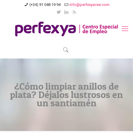
(+34) 91 048 19 94
info@perfexyacee.com
¿Cómo limpiar anillos de
plata? Déjalos lustrosos en
un santiamén