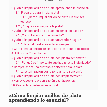
Contenidos
1
¿Cómo limpiar anillos de plata aprendiendo lo esencial?
1.1
¡Prepárate para limpiar plata!
1.1.1
¿Cómo limpiar anillos de plata sin que sea
tedioso?
1.2
¿Por qué se ennegrece la plata?
2
¿Cómo limpiar anillos de plata en sencillos pasos?
2.1
¿Cómo hacerlo correctamente?
3
¿Cómo limpiar anillos de plata utilizando vinagre?
3.1
Aplica del modo correcto el vinagre
4
Cómo limpiar anillos de plata con bicarbonato de sodio
5
Utiliza dentífrico blanco
6
¿Cómo limpiar anillos de plata con plasta de tomate?
6.1
¿Por qué es importante que hagas este higienizado?
7
Compra ahora una sustancia perfecta para la plata
7.1
La esterilización con ozono ante la pandemia
8
¿Cómo limpiar anillos de plata con limpiametales?
9
Perfexyacee una organización a tu disposición
10
¡Contacta a Perfexyacee ahora!
¿Cómo limpiar anillos de plata
aprendiendo lo esencial?