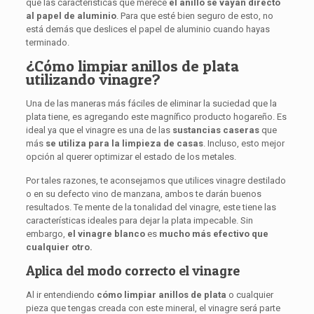
que las características que merece
el anillo se vayan directo
al papel de aluminio
. Para que esté bien seguro de esto, no
está demás que deslices el papel de aluminio cuando hayas
terminado.
¿Cómo limpiar anillos de plata
utilizando vinagre?
Una de las maneras más fáciles de eliminar la suciedad que la
plata tiene, es agregando este magnífico producto hogareño. Es
ideal ya que el vinagre es una de las
sustancias caseras
que
más
se utiliza para la limpieza de casas
. Incluso, esto mejor
opción al querer optimizar el estado de los metales.
Por tales razones, te aconsejamos que utilices vinagre destilado
o en su defecto vino de manzana, ambos te darán buenos
resultados. Te mente de la tonalidad del vinagre, este tiene las
características ideales para dejar la plata impecable. Sin
embargo,
el vinagre blanco
es
mucho más efectivo que
cualquier otro.
Aplica del modo correcto el vinagre
Al ir entendiendo
cómo limpiar anillos de plata
o cualquier
pieza que tengas creada con este mineral, el vinagre será parte