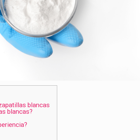
apatillas blancas
as blancas?
periencia?