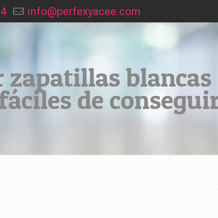
94
info@perfexyacee.com
 zapatillas blancas
fáciles de consegui