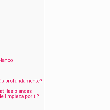
blanco
rás profundamente?
tillas blancas
 limpieza por ti?