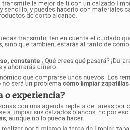
transmite la mejor de ti con un calzado limp
y sencillo, y puedes hacerlo con materiales c
productos de corto alcance.
edas transmitir, ten en cuenta el cuidado que
s
, sino que también, estarás al tanto de como 
oso, constante
¿Qué crees qué pasará? ¡Durar
 y ahorrarás dinero.
nómico que comprarse unos nuevos. Los reme
 no será un problema
cómo limpiar zapatillas
a o experiencia?
sonas con una agenda repleta de tareas por c
se a limpiar sus calzados blancos, no por eso
cas
, aunque no lo pueda hacer.
ealizar por ti mismo la tarea de limpiar zapa