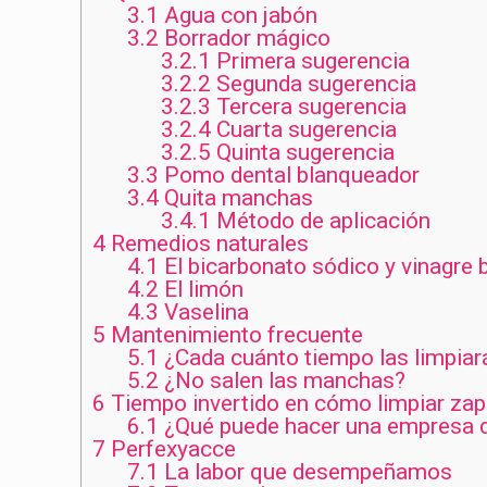
3.1
Agua con jabón
3.2
Borrador mágico
3.2.1
Primera sugerencia
3.2.2
Segunda sugerencia
3.2.3
Tercera sugerencia
3.2.4
Cuarta sugerencia
3.2.5
Quinta sugerencia
3.3
Pomo dental blanqueador
3.4
Quita manchas
3.4.1
Método de aplicación
4
Remedios naturales
4.1
El bicarbonato sódico y vinagre 
4.2
El limón
4.3
Vaselina
5
Mantenimiento frecuente
5.1
¿Cada cuánto tiempo las limpia
5.2
¿No salen las manchas?
6
Tiempo invertido en cómo limpiar zapa
6.1
¿Qué puede hacer una empresa de
7
Perfexyacce
7.1
La labor que desempeñamos