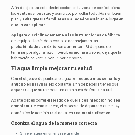
A fin de ejecutar esta desinfección en tu zona de confort cierra
las
ventanas
,
puertas
y esmérate por sellar todo. Haz un buen
plan y
evita
que tus
familiares
y
allegados
estén en el lugar en
que lo vas aplicar
.
Apégate disciplinadamente a las instrucciones
de fábrica
del equipo. Haciéndolo como te aconsejamos las
probabilidades de éxito
van
aumentar
. Sí después de
terminar por alguna razón, percibes aroma a ozono, deja que la
habitación se ventile por un par de horas.
El agua limpia mejorar tu salud
Con el objetivo de purificar el agua,
el método más sencillo y
antiguo es hervirla
. No obstante, a fin de beberla tienes que
esperar
a que su temperatura disminuya de forma natural.
Aparte debes correr el
riesgo
de
que la
desinfección no sea
completa
. De esta manera, el proceso de depurado que el O
3
doméstico le administra al agua, es
realmente efectivo
.
Ozoniza el agua de la manera correcta
Sirve el agua en un envase grande