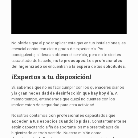
No olvides que al poder aplicar este gas en tus instalaciones, es
esencial contar con cierto grado de experiencia. Por
consiguiente, si deseas obtener el servicio, pero no te sientes
capacitado de hacerlo,
no te preocupes
. Los
profesionales
del higienizado
se encuentran a
la espera
de tus
solicitudes
.
¡Expertos a tu disposición!
Sí, sabemos que no es fácil cumplir con los quehaceres diarios
y la
gran necesidad de desinfección que hay hoy día
. Al
mismo tiempo, entendemos que quizá no cuentes con los
implementos de seguridad para esta actividad.
Nosotros contamos
con profesionales
capacitados que
acceden a tus espacios cuando lo pidas.
Constantemente se
están capacitando a fin de aportarte los mejores trabajos de
higienizado en todo sentido. Nuestra misión como