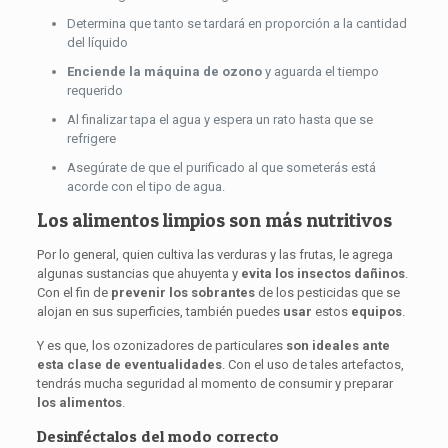
Determina que tanto se tardará en proporción a la cantidad
del líquido
Enciende la máquina de ozono
y aguarda el tiempo
requerido
Al finalizar tapa el agua y espera un rato hasta que se
refrigere
Asegúrate de que el purificado al que someterás está
acorde con el tipo de agua.
Los alimentos limpios son más nutritivos
Por lo general, quien cultiva las verduras y las frutas, le agrega
algunas sustancias que ahuyenta y
evita los insectos dañinos
.
Con el fin de
prevenir los sobrantes
de los pesticidas que se
alojan en sus superficies, también puedes
usar
estos
equipos
.
Y es que, los ozonizadores de particulares
son ideales ante
esta clase de eventualidades
. Con el uso de tales artefactos,
tendrás mucha seguridad al momento de consumir y preparar
los alimentos
.
Desinféctalos del modo correcto