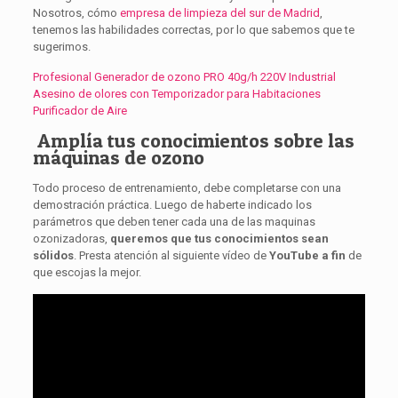
Nosotros, cómo
empresa de limpieza del sur de Madrid
,
tenemos las habilidades correctas, por lo que sabemos que te
sugerimos.
Profesional Generador de ozono PRO 40g/h 220V Industrial
Asesino de olores con Temporizador para Habitaciones
Purificador de Aire
Amplía tus conocimientos sobre las
máquinas de ozono
Todo proceso de entrenamiento, debe completarse con una
demostración práctica. Luego de haberte indicado los
parámetros que deben tener cada una de las maquinas
ozonizadoras,
queremos que tus conocimientos sean
sólidos
. Presta atención al siguiente vídeo de
YouTube a fin
de
que escojas la mejor.