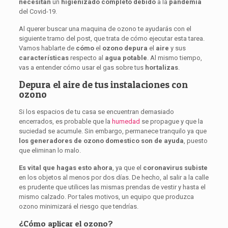
necesitan
un
higienizado
completo
debido
a la
pandemia
del Covid-19.
Al querer buscar una maquina de ozono te ayudarás con el
siguiente tramo del post, que trata de cómo ejecutar esta tarea.
Vamos hablarte de
cómo
el
ozono
depura
el
aire
y sus
características
respecto al
agua
potable
. Al mismo tiempo,
vas a entender cómo usar el gas sobre tus
hortalizas
.
Depura el aire de tus instalaciones con
ozono
Si los espacios de tu casa se encuentran demasiado
encerrados, es probable que la
humedad
se propague y que la
suciedad se acumule. Sin embargo, permanece tranquilo ya que
los generadores de ozono domestico son de ayuda
, puesto
que eliminan lo malo.
Es vital que hagas esto ahora
, ya que el
coronavirus
subiste
en los objetos al menos por dos días. De hecho, al salir a la calle
es prudente que utilices las mismas prendas de vestir y hasta el
mismo calzado. Por tales motivos, un equipo que produzca
ozono minimizará el riesgo que tendrías.
¿Cómo aplicar el ozono?