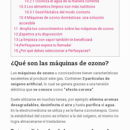
10.2.1
Ozoniza el agua de la manera correcta
10.3
Los alimentos limpios son más nutritivos
10.3.1
Desinféctalos del modo correcto
10.4
Máquinas de ozono domésticas: una solución
accesible
11
Amplía tus conocimientos sobre las máquinas de ozono
12
¡Expertos a tu disposición!
13
La limpieza con vapor también te beneficiará
14
¡Perfexyacee espera tu llamada!
15
¿Por qué debes seleccionar a Perfexyacee?
¿Qué son las máquinas de ozono?
Las
máquinas de ozono
u ozonizadores tienen características
excelentes al producir este gas. Contienen
3 partículas de
oxigeno artificial
, lo cual se genera gracias a una tensión
eléctrica que
se conoce
como
“efecto corona”
.
Suele utilizarse en muchas tareas, por ejemplo
elimina aromas
desagradables
,
desinfecta
el
aire
y hasta
purifica
el
agua
.
En la electromedicina se utiliza y se le llama ozonoterapia. Como
la estabilidad del ozono es inferior a la del oxígeno, el mismo no
logra almacenarse ni trasladarse.