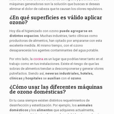
máquinas generadoras son la solución que buscas si deseas
eliminar el dolor de cabeza que te causan los olores repulsivos.
¿En qué superficies es válido aplicar
ozono?
Hoy día el higienizado con ozono
puede agregarse en
distintos espacios
. Muchas industrias, tanto clínicas como
productoras de alimentos, han optado por ampararse con esta
excelente medida. Al mismo tiempo, con el ozono
desaparecerás los agentes contaminantes del agua potable.
Por otro lado, la
cocina
es un lugar que podrías tener tanto en el
trabajo como en tus instalaciones. Existe el riesgo de que las
sobras de alimentos tiendan a descomponerse y generar olores
putrefactos. Siendo así,
neveras industriales, hoteles,
clínicas
y
hospitales
se
auxilian
con el
ozono
.
¿Cómo usar las diferentes máquinas
de ozono domésticas?
En tu casa siempre existen distintos requerimientos de
desinfección y esterilización. Por ejemplo, los
animales
domésticos
y los
alimentos
que adquieres actualmente,