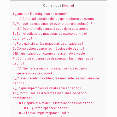
Contenidos
[
Ocultar
]
1
¿Qué son las máquinas de ozono?
1.1
Datos adicionales de los generadores de ozono
2
¿Por qué las máquinas de ozono son una solución?
2.1
Ozono medida ante el cese de la cuarentena
3
¿Son efectivas las máquinas de ozono contra el
coronavirus?
4
¿Para qué sirven las máquinas ozonizadoras?
5
¿Cómo deben usarse las máquinas de ozono?
6
El higienizado con ozono una alternativa viable
7
¿Cómo se encargan de despercudir las máquinas de
ozono?
7.1
¡Siéntate a ver como se activan los equipos
generadores de ozono!
8
¿Cuáles beneficios obtendrás mediante las máquinas de
ozono?
9
¿En qué superficies es válido aplicar ozono?
10
¿Cómo usar las diferentes máquinas de ozono
domésticas?
10.1
Depura el aire de tus instalaciones con ozono
10.1.1
¿Cómo aplicar el ozono?
10.2
El agua limpia mejorar tu salud