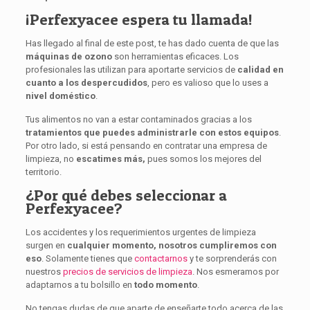
¡Perfexyacee espera tu llamada!
Has llegado al final de este post, te has dado cuenta de que las
máquinas de ozono
son herramientas eficaces. Los
profesionales las utilizan para aportarte servicios de
calidad en
cuanto a los despercudidos
, pero es valioso que lo uses a
nivel doméstico
.
Tus alimentos no van a estar contaminados gracias a los
tratamientos que puedes administrarle con estos equipos
.
Por otro lado, si está pensando en contratar una empresa de
limpieza, no
escatimes más,
pues somos los mejores del
territorio.
¿Por qué debes seleccionar a
Perfexyacee?
Los accidentes y los requerimientos urgentes de limpieza
surgen en
cualquier momento, nosotros cumpliremos con
eso
. Solamente tienes que
contactarnos
y te sorprenderás con
nuestros
precios de servicios de limpieza
. Nos esmeramos por
adaptarnos a tu bolsillo en
todo momento
.
No tengas dudas de que aparte de enseñarte todo acerca de las