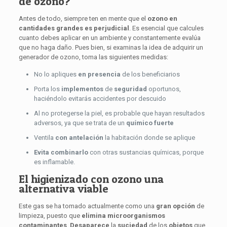
de ozono?
Antes de todo, siempre ten en mente que el
ozono en
cantidades grandes es perjudicial
. Es esencial que calcules
cuanto debes aplicar en un ambiente y constantemente evalúa
que no haga daño. Pues bien, si examinas la idea de adquirir un
generador de ozono, toma las siguientes medidas:
No lo apliques
en presencia
de los beneficiarios
Porta los
implementos
de
seguridad
oportunos,
haciéndolo evitarás accidentes por descuido
Al no protegerse la piel, es probable que hayan resultados
adversos, ya que se trata de un
químico fuerte
Ventila
con
antelación
la habitación donde se aplique
Evita
combinarlo
con otras sustancias químicas, porque
es inflamable.
El higienizado con ozono una
alternativa viable
Este gas se ha tomado actualmente como una
gran
opción
de
limpieza, puesto que
elimina
microorganismos
contaminantes
.
Desaparece
la
suciedad
de los
objetos
que