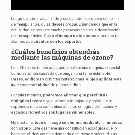
Luego de haber visualizado y escuchado el proceso con el fin
de manipularlos, quizá desees probar. Entendemos que en la
actualidad se requiere mucha perseverancia en la desinfección
de tus superficies. Quizá el
tiempo no te alcance
, pero no te
alarmes que
cuentas con los expertos
.
¿Cuáles beneficios obtendrás
mediante las máquinas de ozono?
Las diferentes tareas que puede realizar una maquina especial
como esta, han causado que tengan una fama estimable.
Casas
,
edificios
y distintas instalaciones
eligen
aplicar
esta
ingeniosa
modalidad
de despercudido.
Por tales motivos,
podremos afirmar que percibirás
múltiples favores
, ya que como trabajador y habitante te
expones a mucha contaminación. Los colegios, almacenes y
espacios recreativos son
lugares
vulnerables
.
No obstante,
todo el riesgo se elimina mediante
la
limpieza
con
ozono
. Este gas tiene una constitución ecológica que lo
hace ser el ideal ante las demanda de higiene y pulcritud. Las