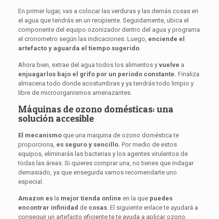
En primer lugar, vas a colocar las verduras y las demás cosas en
el agua que tendrás en un recipiente. Seguidamente, ubica el
componente del equipo ozonizador dentro del agua y programa
el cronometro según las indicaciones. Luego,
enciende el
artefacto y aguarda el tiempo sugerido
.
Ahora bien, extrae del agua todos los alimentos y
vuelve
a
enjuagarlos bajo el grifo por un periodo constante.
Finaliza
almacena todo donde acostumbras y ya tendrás todo limpio y
libre de microorganismos amenazantes.
Máquinas de ozono domésticas: una
solución accesible
El mecanismo
que una maquina de ozono doméstica te
proporciona,
es seguro y sencillo.
Por medio de estos
equipos, eliminarás las bacterias y los agentes virulentos de
todas las áreas. Si quieres comprar una, no tienes que indagar
demasiado, ya que enseguida vamos recomendarte uno
especial.
Amazon es
la
mejor tienda online
en la que
puedes
encontrar infinidad
de
cosas
. El siguiente enlace te ayudará a
conseguir un artefacto eficiente te te ayuda a aplicar ozono.