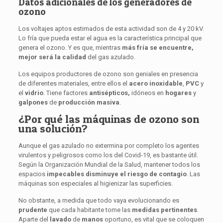
Datos adicionales de los generadores de
ozono
Los voltajes aptos estimados de esta actividad son de 4 y 20 kV.
Lo fría que pueda estar el agua es la característica principal que
genera el ozono. Y es que, mientras
más fría se encuentre,
mejor será la calidad
del gas azulado.
Los equipos productores de ozono son geniales en presencia
de diferentes materiales, entre ellos el
acero
inoxidable
,
PVC
y
el
vidrio
. Tiene factores
antisépticos,
idóneos en
hogares
y
galpones
de
producción
masiva
.
¿Por qué las máquinas de ozono son
una solución?
Aunque el gas azulado no extermina por completo los agentes
virulentos y peligrosos como los del Covid-19, es bastante útil.
Según la Organización Mundial de la Salud, mantener todos los
espacios
impecables disminuye el riesgo de contagio
. Las
máquinas son especiales al higienizar las superficies.
No obstante, a medida que todo vaya evolucionando es
prudente
que cada habitante tome las
medidas
pertinentes
.
Aparte del
lavado
de
manos
oportuno, es vital que se coloquen