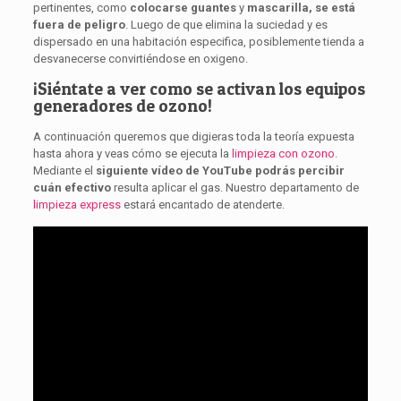
pertinentes, como
colocarse
guantes
y
mascarilla,
se está
fuera de peligro
. Luego de que elimina la suciedad y es
dispersado en una habitación especifica, posiblemente tienda a
desvanecerse convirtiéndose en oxigeno.
¡Siéntate a ver como se activan los equipos
generadores de ozono!
A continuación queremos que digieras toda la teoría expuesta
hasta ahora y veas cómo se ejecuta la
limpieza con ozono
.
Mediante el
siguiente vídeo de YouTube podrás percibir
cuán efectivo
resulta aplicar el gas. Nuestro departamento de
limpieza express
estará encantado de atenderte.