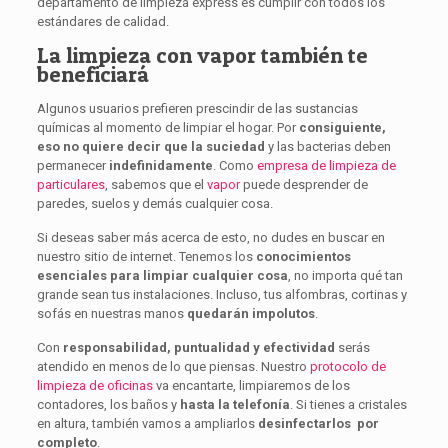
departamento de limpieza express es cumplir con todos los
estándares de calidad.
La limpieza con vapor también te
beneficiará
Algunos usuarios prefieren prescindir de las sustancias
químicas al momento de limpiar el hogar. Por
consiguiente,
eso no quiere decir que la suciedad
y las bacterias deben
permanecer
indefinidamente
. Como
empresa de limpieza de
particulares
, sabemos que el
vapor
puede desprender de
paredes, suelos y demás cualquier cosa.
Si deseas saber más acerca de esto, no dudes en buscar en
nuestro sitio de internet. Tenemos los
conocimientos
esenciales para limpiar cualquier cosa
, no importa qué tan
grande sean tus instalaciones. Incluso, tus alfombras, cortinas y
sofás en nuestras manos
quedarán impolutos
.
Con
responsabilidad, puntualidad y efectividad
serás
atendido en menos de lo que piensas. Nuestro
protocolo de
limpieza de oficinas
va encantarte, limpiaremos de los
contadores, los baños y
hasta la telefonía
. Si tienes a cristales
en altura, también vamos a ampliarlos
desinfectarlos por
completo
.