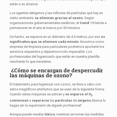
están a su alcance.
Los agentes alérgenos y las millones de partículas que hay en
cierto ambiente,
se eliminan gracias al ozono
. Según
organizaciones gubernamentales asiáticas, el
Covid
-19 tiende a
permanecer en el aire al menos por 30 minutos.
De hecho, se esparce en un diámetro de 4.5 metros, por eso
es
significativo que se eliminen cada minuto
. Nosotros como
empresa de limpieza para particulares podremos aportarte los
servicios requeridos y dejaremos todo impecable. Los
profesionales del higienizado que están en nuestra plantilla
resolverán lo que necesites.
¿Cómo se encargan de despercudir
las máquinas de ozono?
El tratamiento para higienizar con ozono, se lleva a cabo con
estos magníficos artefactos que se usan de la siguiente forma.
Cuando estas máquinas se activan y
se esparce el O
3
comienzan
a
separarse
las
partículas
de
oxigeno
¡Nunca lo
hagas sin la supervisión de alguien profesional!
Aunque puede resultar
tóxico
, mientras se tomen las medidas