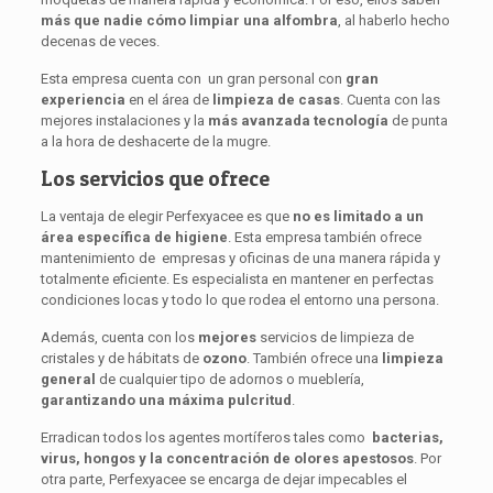
más que nadie cómo limpiar una alfombra
, al haberlo hecho
decenas de veces.
Esta empresa cuenta con un gran personal con
gran
experiencia
en el área de
limpieza de casas
. Cuenta con las
mejores instalaciones y la
más avanzada tecnología
de punta
a la hora de deshacerte de la mugre.
Los servicios que ofrece
La ventaja de elegir Perfexyacee es que
no es limitado a un
área específica de higiene
. Esta empresa también ofrece
mantenimiento de empresas y oficinas de una manera rápida y
totalmente eficiente. Es especialista en mantener en perfectas
condiciones locas y todo lo que rodea el entorno una persona.
Además, cuenta con los
mejores
servicios de limpieza de
cristales y de hábitats de
ozono
. También ofrece una
limpieza
general
de cualquier tipo de adornos o mueblería,
garantizando una máxima pulcritud
.
Erradican todos los agentes mortíferos tales como
bacterias,
virus, hongos y la concentración de olores apestosos
. Por
otra parte, Perfexyacee se encarga de dejar impecables el