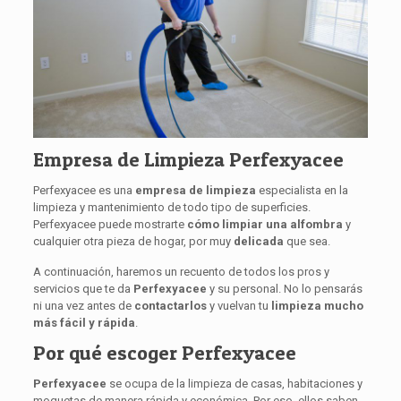
Empresa de Limpieza Perfexyacee
Perfexyacee es una
empresa de limpieza
especialista en la
limpieza y mantenimiento de todo tipo de superficies.
Perfexyacee puede mostrarte
cómo limpiar una alfombra
y
cualquier otra pieza de hogar, por muy
delicada
que sea.
A continuación, haremos un recuento de todos los pros y
servicios que te da
Perfexyacee
y su personal. No lo pensarás
ni una vez antes de
contactarlos
y vuelvan tu
limpieza mucho
más fácil y rápida
.
Por qué escoger Perfexyacee
Perfexyacee
se ocupa de la limpieza de casas, habitaciones y
moquetas de manera rápida y económica. Por eso, ellos saben