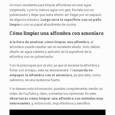
Un truco excelente para limpiar alfombras es usar agua
oxigenada, o por lo menos agua con gas. Rocíala con un
pulverizador y dejar que surta efecto sin fregar por un espacio
de algunos minutos.
Luego seca la superficie con un paño
limpio
o con un papel absorbente de cocina.
Cómo limpiar una alfombra con amoníaco
A la hora de analizar cómo limpiar una alfombra
, el
amoníaco puede resultar ser un excelente aliado. Solo debes
diluirlo en agua caliente y aplicarlo en la superficie de la
alfombra con un pulverizador.
Y no te preocupes por el olor, ya que al secarse la alfombra y
frotar con el trapo, este se desvanecerá. Y
recuerda
no
empapar la alfombra con el amoníaco
, ya que este, como
sabemos, es una sustancia fuerte.
Y si deseas más información, puedes complementar viendo un
video de YouTube y, claro, comentar tus opiniones. En este
observarás cómo limpiar una alfombra con métodos muy
interesantes
, y, sobre todo, muy efectivos y sencillos.