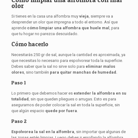
olor
Si tienes en la casa una alfombra muy
vieja
, siempre va a
desprender un olor que impregna a todo el entorno. Así que
aprende
cómo limpiar una alfombra que huele mal
, para
que tu hogar no parezca descuidado.
Cómo hacerlo
Necesitarás 250 gr de sal, aunque la cantidad es aproximada, ya
que necesitas lo necesario para espolvorear toda la superficie.
Debes saber que la sal no sirve solo para
eliminar malos
olores
, sino también
para quitar manchas de humedad.
Paso 1
Lo primero que debemos hacer es
extender la alfombra en su
totalidad
, sin que queden pliegues o arrugas. Esto es para
asegurarnos de poder colocar la sal en toda la superficie, sin
que algún espacio
quede por fuera
.
Paso 2
Espolvorea la sal en la alfombra
, sin importar que algunas de
las zonas estén limpias. Luego debes ir enrollando la alfombra