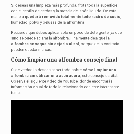
Si deseas una limpieza más profunda, frota toda la superficie
con el cepillo de cerdas y la mezcla de jabón líquido. De esta
manera
quedará removido totalmente todo rastro de sucio
,
humedad, polvo y pelusas de la
alfombra
.
Recuerda que debes aplicar solo un poco de detergente, ya que
sino se puede aclarar la alfombra. Finalmente deja que
la
alfombra se seque sin dejarla al sol
, porque de lo contrario
pueden quedar marcas.
Cómo limpiar una alfombra consejo final
Si de verdad lo deseas saber todo sobre
cómo limpiar una
alfombra sin utilizar una aspiradora
, este consejo es vital.
Observa el siguiente video de YouTube, donde encontrarás
información visual de todo lo relacionado con este interesante
tema.