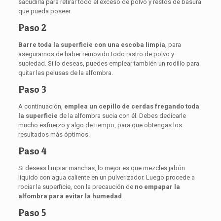
sacudirla para retirar todo el exceso de polvo y restos de basura
que pueda poseer.
Paso 2
Barre toda la superficie con una escoba limpia
, para
asegurarnos de haber removido todo rastro de polvo y
suciedad. Si lo deseas, puedes emplear también un rodillo para
quitar las pelusas de la alfombra.
Paso 3
A continuación,
emplea un cepillo de cerdas fregando
toda
la superficie
de la alfombra sucia con él. Debes dedicarle
mucho esfuerzo y algo de tiempo, para que obtengas los
resultados más óptimos.
Paso 4
Si deseas limpiar manchas, lo mejor es que mezcles jabón
líquido con agua caliente en un pulverizador. Luego procede a
rociar la superficie, con la precaución de
no empapar la
alfombra para evitar la humedad
.
Paso 5