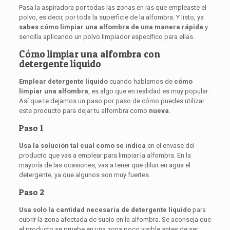
Pasa la aspiradora por todas las zonas en las que empleaste el
polvo, es decir, por toda la superficie de la alfombra. Y listo, ya
sabes cómo limpiar una alfombra de una manera rápida
y
sencilla aplicando un polvo limpiador específico para ellas.
Cómo limpiar una alfombra con
detergente líquido
Emplear detergente líquido
cuando hablamos de
cómo
limpiar una alfombra
, es algo que en realidad es muy popular.
Así que te dejamos un paso por paso de cómo puedes utilizar
este producto para dejar tu alfombra como
nueva
.
Paso 1
Usa la solución tal cual como se indica
en el envase del
producto que vas a emplear para limpiar la alfombra. En la
mayoría de las ocasiones, vas a tener que diluir en agua el
detergente, ya que algunos son muy fuertes.
Paso 2
Usa solo la cantidad necesaria de detergente líquido
para
cubrir la zona afectada de sucio en la alfombra. Se aconseja que
el producto se pruebe en una zona poco visible antes de ser