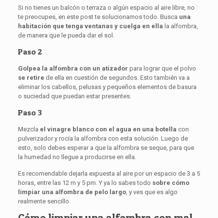
Si no tienes un balcón o terraza o algún espacio al aire libre, no
te preocupes, en este post te solucionamos todo. Busca
una
habitación que tenga ventanas y cuelga en ella
la alfombra,
de manera que le pueda dar el sol.
Paso 2
Golpea la alfombra con un atizador
para lograr que el polvo
se retire
de ella en cuestión de segundos. Esto también va a
eliminar los cabellos, pelusas y pequeños elementos de basura
o suciedad que puedan estar presentes.
Paso 3
Mezcla
el vinagre blanco con el agua en una botella
con
pulverizador y rocía la alfombra con esta solución. Luego de
esto, solo debes esperar a que la alfombra se seque, para que
la humedad no llegue a producirse en ella.
Es recomendable dejarla expuesta al aire por un espacio de 3 a 5
horas, entre las 12 m y 5 pm. Y ya lo sabes todo
sobre
cómo
limpiar una alfombra de pelo largo
, y ves que es algo
realmente sencillo.
Cómo limpiar una alfombra con mal