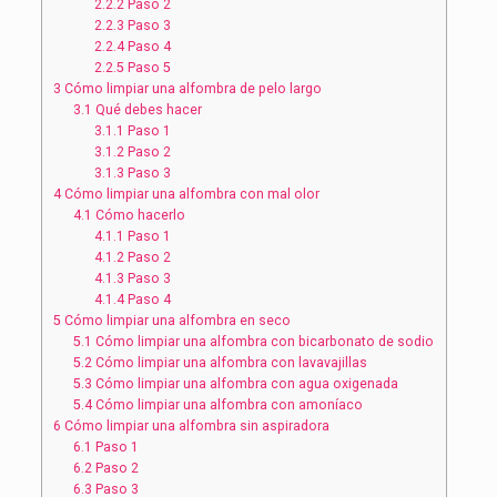
2.2.2
Paso 2
2.2.3
Paso 3
2.2.4
Paso 4
2.2.5
Paso 5
3
Cómo limpiar una alfombra de pelo largo
3.1
Qué debes hacer
3.1.1
Paso 1
3.1.2
Paso 2
3.1.3
Paso 3
4
Cómo limpiar una alfombra con mal olor
4.1
Cómo hacerlo
4.1.1
Paso 1
4.1.2
Paso 2
4.1.3
Paso 3
4.1.4
Paso 4
5
Cómo limpiar una alfombra en seco
5.1
Cómo limpiar una alfombra con bicarbonato de sodio
5.2
Cómo limpiar una alfombra con lavavajillas
5.3
Cómo limpiar una alfombra con agua oxigenada
5.4
Cómo limpiar una alfombra con amoníaco
6
Cómo limpiar una alfombra sin aspiradora
6.1
Paso 1
6.2
Paso 2
6.3
Paso 3