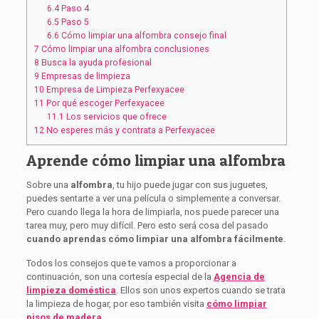
6.4
Paso 4
6.5
Paso 5
6.6
Cómo limpiar una alfombra consejo final
7
Cómo limpiar una alfombra conclusiones
8
Busca la ayuda profesional
9
Empresas de limpieza
10
Empresa de Limpieza Perfexyacee
11
Por qué escoger Perfexyacee
11.1
Los servicios que ofrece
12
No esperes más y contrata a Perfexyacee
Aprende cómo limpiar una alfombra
Sobre una
alfombra
, tu hijo puede jugar con sus juguetes,
puedes sentarte a ver una película o simplemente a conversar.
Pero cuando llega la hora de limpiarla, nos puede parecer una
tarea muy, pero muy difícil. Pero esto será cosa del pasado
cuando aprendas cómo limpiar una alfombra fácilmente
.
Todos los consejos que te vamos a proporcionar a
continuación, son una cortesía especial de la
Agencia de
limpieza doméstica
. Ellos son unos expertos cuando se trata
la limpieza de hogar, por eso también visita
cómo limpiar
pisos de madera
.