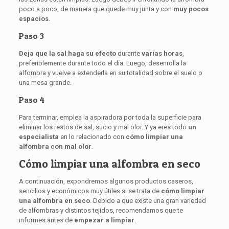
poco a poco, de manera que quede muy junta y con
muy pocos
espacios
.
Paso 3
Deja que la sal haga su efecto
durante
varias horas
,
preferiblemente durante todo el día. Luego, desenrolla la
alfombra y vuelve a extenderla en su totalidad sobre el suelo o
una mesa grande.
Paso 4
Para terminar, emplea la aspiradora por toda la superficie para
eliminar los restos de sal, sucio y mal olor. Y ya eres todo
un
especialista
en lo relacionado con
cómo limpiar una
alfombra con mal olor
.
Cómo limpiar una alfombra en seco
A continuación, expondremos algunos productos caseros,
sencillos y económicos muy útiles si se trata de
cómo limpiar
una alfombra en seco
. Debido a que existe una gran variedad
de alfombras y distintos tejidos, recomendamos que te
informes antes de
empezar a limpiar
.